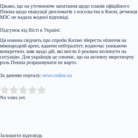
Цікаво, що на уточнююче запитання щодо планів офіційного
Пекіна щодо евакуації дипломатів з посольства в Києві, речниця
МЗС не надала жодної відповіді.
Підсумок від Вісті в Україні:
Ця новина свідчить про спроби Китаю зберегти обличчя на
міжнародній арені, вдаючи нейтралітет, водночас уникаючи
конкретних заяв щодо дій, які могли б реально вплинути на
ситуацію. Для українців це означає, що на активну миротворчу
роль Пекіна розраховувати не варто.
За даними порталу:
news.online.ua
Submit Rating
Rate this item:
No votes yet.
Залишити відповідь