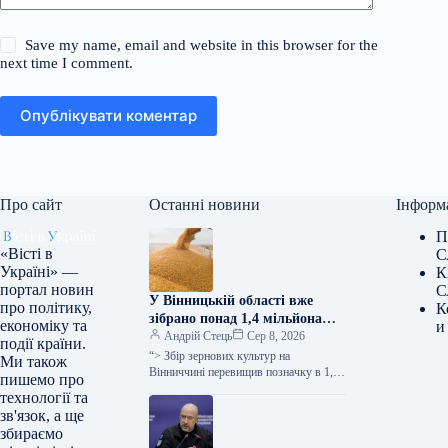
Save my name, email and website in this browser for the
next time I comment.
Опублікувати коментар
Про сайт
Останні новини
Інформ
П
«Вісті в
С
Україні» —
К
портал новин
С
У Вінницькій області вже
про політику,
К
зібрано понад 1,4 мільйона
економіку та
и
тонн зерна, при цьому
Андрій Стець
Сер 8, 2026
події країни.
врожайність перевищує
“> Збір зернових культур на
Ми також
показники минулого року –
Вінниччині перевищив позначку в 1,4
пишемо про
мільйона тонн, про це заявила голова
повідомляє ОВА.
технології та
обласної військової адміністрації
зв'язок, а ще
Наталя…
збираємо