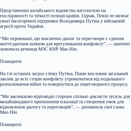
Представники китайського відомства наголосили на
послідовності та чіткості позиції країни. Однак, Пекін не визнає
своєї багаторічної підтримки Володимира Путіна у військовій
агресії проти України.
“Ми переконані, що виключно діалог та переговори є єдиним
життєздатним шляхом для врегулювання конфлікту”, — цинічно
зазначила речниця МЗС КНР Мао Нін.
Поширити
На тлі останніх загроз з боку Путіна, Пекін висловив загальний
заклик до всіх сторін конфлікту утримуватися від подальшого
розпалювання війни та повернутися до переговорного процесу.
“Ми закликаємо відповідні сторони спільно докласти зусиль для
якнайшвидшого припинення ескалації та створення умов для
відновлення діалогу та переговорів”, — доповнила свої слова
Мао Нін.
Поширити