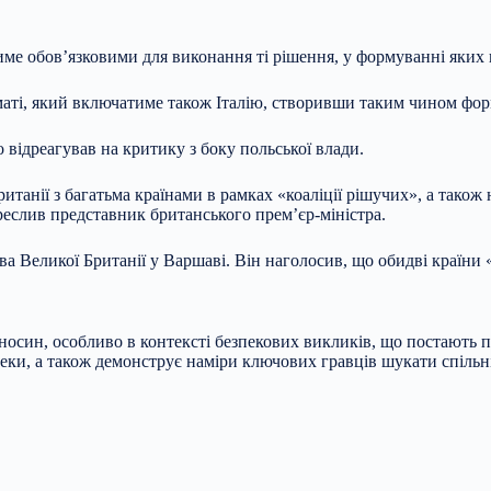
ме обов’язковими для виконання ті рішення, у формуванні яких в
аті, який включатиме також Італію, створивши таким чином форм
відреагував на критику з боку польської влади.
Британії з багатьма країнами в рамках «коаліції рішучих», а так
еслив представник британського прем’єр-міністра.
 Великої Британії у Варшаві. Він наголосив, що обидві країни «
осин, особливо в контексті безпекових викликів, що постають 
пеки, а також демонструє наміри ключових гравців шукати спільн