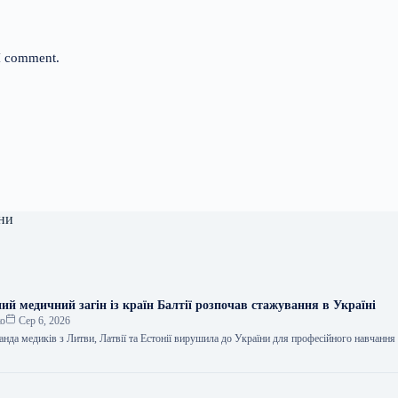
 I comment.
ни
й медичний загін із країн Балтії розпочав стажування в Україні
ко
Сер 6, 2026
анда медиків з Литви, Латвії та Естонії вирушила до України для професійного навчання
…