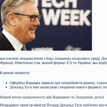
висловлене невдоволення з боку очільника польського уряду Дона
Франції, Німеччини (так званий формат E3) та України, яка відбу
Ключові моменти:
Офіційна Варшава заявила про неприйняття рішень,
ухвале
Дональд Туск вже анонсував створення нового формату пере
Новий виток напруженості між Варшавою та Лондоном: деталі
Нещодавно прем’єр-міністр Польщі Дональд Туск публічно вислови