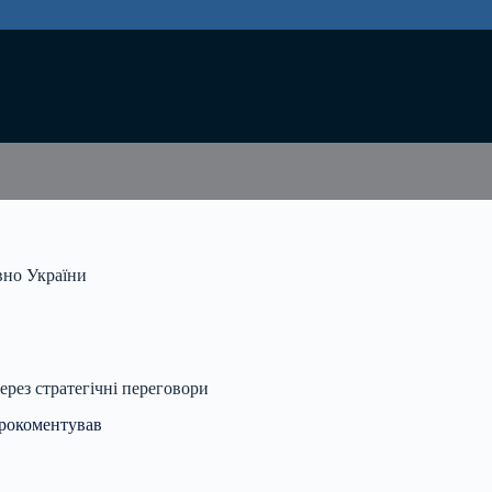
вно України
ерез стратегічні переговори
прокоментував