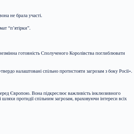
она не брала участі.
ат “п’ятірки”.
ож незмінна готовність Сполученого Королівства поглиблювати
твердо налаштовані спільно протистояти загрозам з боку Росії».
перед Європою. Вона підкреслює важливість інклюзивного
і шляхи протидії спільним загрозам, враховуючи інтереси всіх