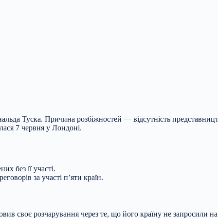
льда Туска. Причина розбіжностей — відсутність представництва 
лася 7 червня у Лондоні.
них без її участі.
говорів за участі п’яти країн.
в своє розчарування через те, що його країну не запросили на с