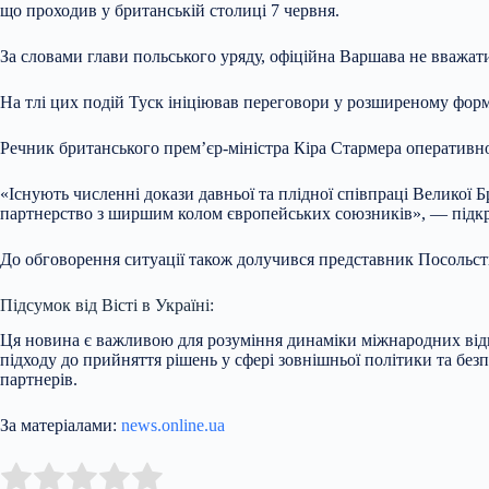
що проходив у британській столиці 7 червня.
За словами глави польського уряду, офіційна Варшава не вважати
На тлі цих подій Туск ініціював переговори у розширеному форм
Речник британського прем’єр-міністра Кіра Стармера оперативно 
«Існують численні докази давньої та плідної співпраці Великої 
партнерство з ширшим колом європейських союзників», — підкр
До обговорення ситуації також долучився представник Посольства
Підсумок від Вісті в Україні:
Ця новина є важливою для розуміння динаміки міжнародних відн
підходу до прийняття рішень у сфері зовнішньої політики та без
партнерів.
За матеріалами:
news.online.ua
Submit Rating
Rate this item: