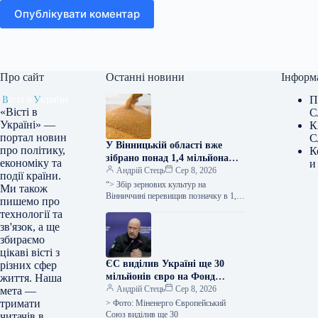
Опублікувати коментар
Про сайт
Останні новини
Інформ
П
«Вісті в
С
Україні» —
К
портал новин
С
У Вінницькій області вже
про політику,
К
зібрано понад 1,4 мільйона
економіку та
и
тонн зерна, при цьому
Андрій Стець
Сер 8, 2026
події країни.
врожайність перевищує
“> Збір зернових культур на
Ми також
показники минулого року –
Вінниччині перевищив позначку в 1,4
пишемо про
мільйона тонн, про це заявила голова
повідомляє ОВА.
технології та
обласної військової адміністрації
зв'язок, а ще
Наталя…
збираємо
цікаві вісті з
ЄС виділив Україні ще 30
різних сфер
мільйонів євро на Фонд
життя. Наша
підтримки енергетики
Андрій Стець
Сер 8, 2026
мета —
тримати
> Фото: Міненерго Європейський
Союз виділив ще 30
читачів в