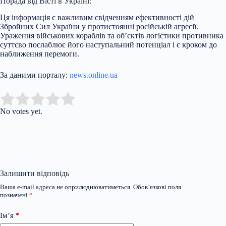
Порада від Вісті в Україні:
Ця інформація є важливим свідченням ефективності дій
Збройних Сил України у протистоянні російській агресії.
Ураження військових кораблів та об’єктів логістики противника
суттєво послаблює його наступальний потенціал і є кроком до
наближення перемоги.
За даними порталу:
news.online.ua
Submit Rating
Rate this item:
No votes yet.
Залишити відповідь
Ваша e-mail адреса не оприлюднюватиметься.
Обов’язкові поля
позначені
*
Ім’я
*