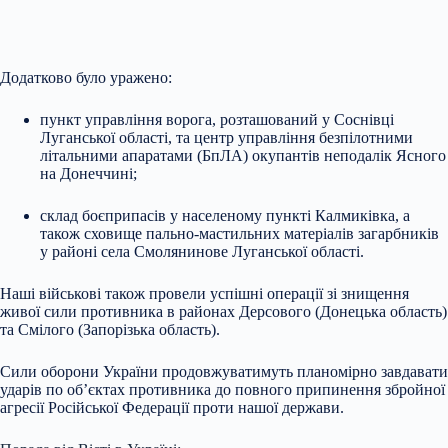
Додатково було уражено:
пункт управління ворога, розташований у Соснівці
Луганської області, та центр управління безпілотними
літальними апаратами (БпЛА) окупантів неподалік Ясного
на Донеччині;
склад боєприпасів у населеному пункті Калмиківка, а
також сховище пально-мастильних матеріалів загарбників
у районі села Смолянинове Луганської області.
Наші військові також провели успішні операції зі знищення
живої сили противника в районах Дерсового (Донецька область)
та Смілого (Запорізька область).
Сили оборони України продовжуватимуть планомірно завдавати
ударів по об’єктах противника до повного припинення збройної
агресії Російської Федерації проти нашої держави.