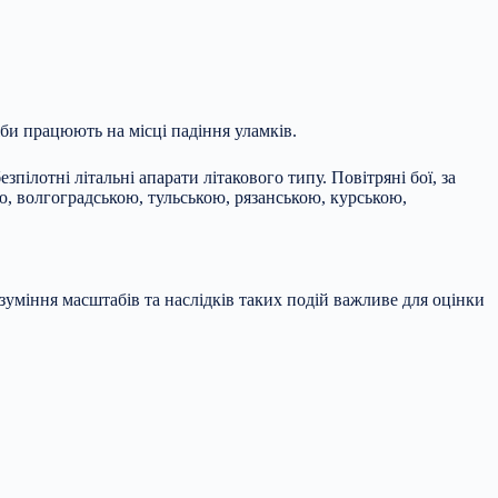
би працюють на місці падіння уламків.
пілотні літальні апарати літакового типу. Повітряні бої, за
ю, волгоградською, тульською, рязанською, курською,
озуміння масштабів та наслідків таких подій важливе для оцінки