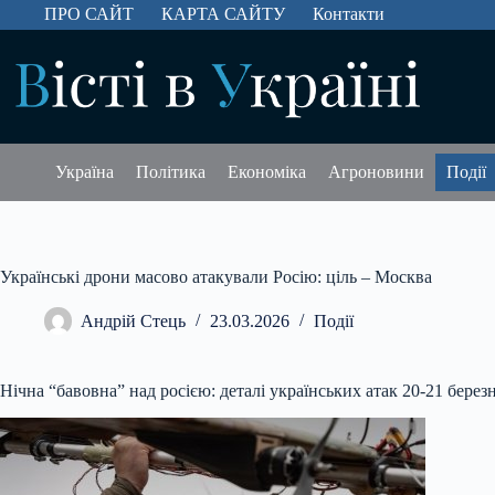
Перейти
ПРО САЙТ
КАРТА САЙТУ
Контакти
до
вмісту
Україна
Політика
Економіка
Агроновини
Події
Українські дрони масово атакували Росію: ціль – Москва
Андрій Стець
23.03.2026
Події
Нічна “бавовна” над росією: деталі українських атак 20-21 берез