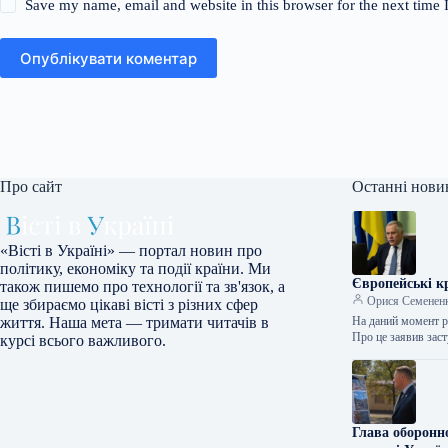
Save my name, email and website in this browser for the next time
Опублікувати коментар
Про сайт
Останні нови
«Вісті в Україні» — портал новин про
політику, економіку та події країни. Ми
Європейські к
також пишемо про технології та зв'язок, а
Орися Семенен
ще збираємо цікаві вісті з різних сфер
На даний момент р
життя. Наша мета — тримати читачів в
Про це заявив за
курсі всього важливого.
Глава оборонно