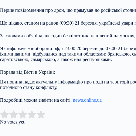
Перше повідомлення про дрон, що прямував до російської столиц
Що цікаво, станом на ранок (09:30) 21 березня, українські удари п
За словами собяніна, ще один безпілотник, націлений на москву
Як інформує міноборони рф, з 23:00 20 березня до 07:00 21 берез
їхніми даними, відбувалися над такими областями: брянською, с
саратовською, самарською, а також над республіками.
Порада від Вісті в Україні:
Ця новина надає актуальну інформацію про події на території рос
поточного стану конфлікту.
Подробиці можна знайти на сайті:
news.online.ua
Submit Rating
Rate this item:
No votes yet.