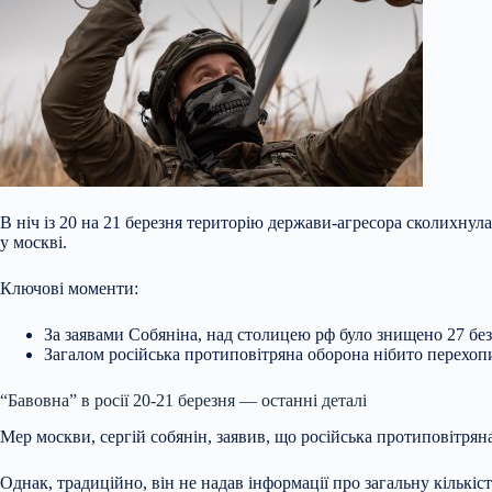
В ніч із 20 на 21 березня територію держави-агресора сколихнула
у москві.
Ключові моменти:
За заявами Собяніна, над столицею рф було знищено 27 без
Загалом російська протиповітряна оборона нібито перехопи
“Бавовна” в росії 20-21
березня — останні деталі
Мер москви, сергій собянін, заявив, що російська протиповітрян
Однак, традиційно, він не надав інформації про загальну кількіст