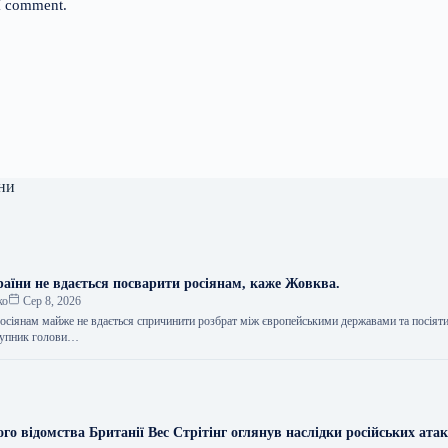
 I comment.
ни
раїни не вдається посварити росіянам, каже Жовква.
ко
Сер 8, 2026
осіянам майже не вдається спричинити розбрат між європейськими державами та посіяти
ступник голови…
го відомства Британії Вес Стрітінг оглянув наслідки російських атак