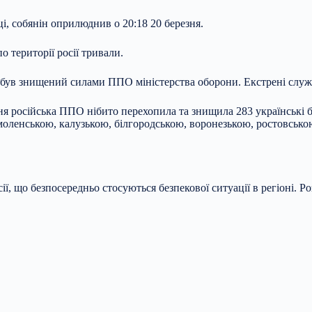
і, собянін оприлюднив о 20:18 20 березня.
о території росії тривали.
, був знищений силами ППО міністерства оборони. Екстрені служ
ня російська ППО нібито перехопила та знищила 283 українські без
моленською, калузькою, білгородською, воронезькою, ростовсько
ії, що безпосередньо стосуються безпекової ситуації в регіоні. Р