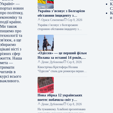
Україні» —
К
портал новин
С
Україна з’ясовує з Болгарією
про політику,
К
обставини інциденту з
економіку та
и
безпілотником, повідомили в
Орися Семененко
Сер 9, 2026
події країни.
МЗС
Україна з’ясовує з болгарською
Ми також
стороною обставини інциденту з
пишемо про
дроном і повністю відкрита до
технології та
взаємодії. Про це у коментарі
зв'язок, а ще
журналістам заявив…
збираємо
цікаві вісті з
«Одіссея» — це перший фільм
різних сфер
Нолана за останні 14 років,
життя. Наша
що перевищив позначку у 1
Денис Дубовенко
Сер 8, 2026
мета —
мільярд доларів прибутків.
тримати
Кінострічка Крістофера Нолана
“Одіссея” стала для режисера першою
читачів в
з 20
курсі всього
важливого.
Нова збірка 12 українських
поетес побачила світ у
Великій Британії, а у Швеції
Денис Дубовенко
Сер 8, 2026
видано твори Наталки
На туманному Альбіоні презентовано