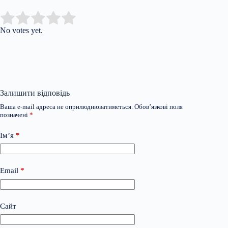
Submit Rating
Rate this item:
No votes yet.
Залишити відповідь
Ваша e-mail адреса не оприлюднюватиметься.
Обов’язкові поля
позначені
*
Ім’я
*
Email
*
Сайт