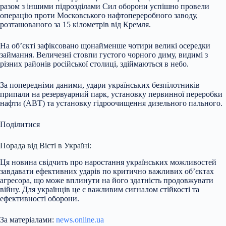
разом з іншими підрозділами Сил оборони успішно провели
операцію проти Московського нафтопереробного заводу,
розташованого за 15 кілометрів від Кремля.
На об’єкті зафіксовано щонайменше чотири великі осередки
займання. Величезні стовпи густого чорного диму, видимі з
різних районів російської столиці, здіймаються в небо.
За попередніми даними, удари українських безпілотників
припали на резервуарний парк, установку первинної переробки
нафти (АВТ) та установку гідроочищення дизельного пального.
Поділитися
Порада від Вісті в Україні:
Ця новина свідчить про наростання українських можливостей
завдавати ефективних ударів по критично важливих об’єктах
агресора, що може вплинути на його здатність продовжувати
війну. Для українців це є важливим сигналом стійкості та
ефективності оборони.
За матеріалами:
news.online.ua