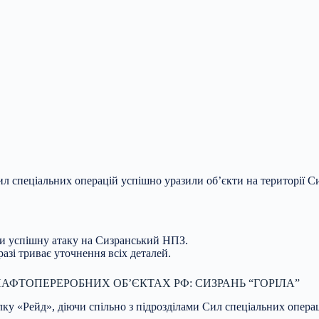
ил спеціальних операцій успішно уразили об’єкти на території С
ли успішну атаку на Сизранський НПЗ.
разі триває уточнення всіх деталей.
АФТОПЕРЕРОБНИХ ОБ’ЄКТАХ РФ: СИЗРАНЬ “ГОРІЛА”
полку «Рейд», діючи спільно з підрозділами Сил спеціальних опе