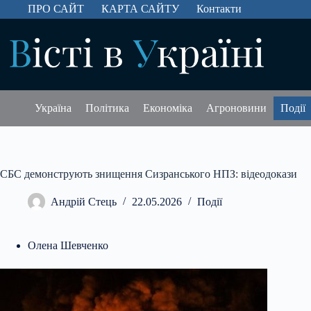
Перейти
ПРО САЙТ
КАРТА САЙТУ
Контакти
до
вмісту
Україна
Політика
Економіка
Агроновини
Події
СБС демонструють знищення Сизранського НПЗ: відеодокази
Андрій Стець
22.05.2026
Події
Олена Шевченко