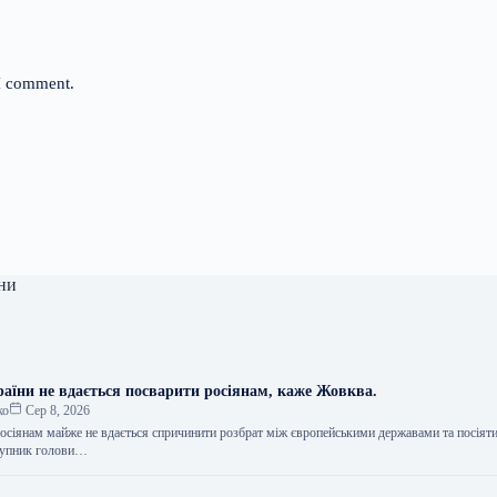
 I comment.
ни
раїни не вдається посварити росіянам, каже Жовква.
ко
Сер 8, 2026
осіянам майже не вдається спричинити розбрат між європейськими державами та посіяти
ступник голови…