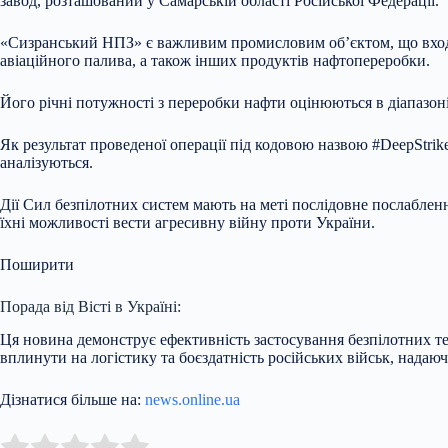
завод, розташований у Самарській області Російської Федерації.
«Сизранський НПЗ» є важливим промисловим об’єктом, що входит
авіаційного палива, а також інших продуктів нафтопереробки.
Його річні потужності з переробки нафти оцінюються в діапазоні 
Як результат проведеної операції під кодовою назвою #DeepStri
аналізуються.
Дії Сил безпілотних систем мають на меті послідовне послабле
їхні можливості вести агресивну війну проти України.
Поширити
Порада від Вісті в Україні:
Ця новина демонструє ефективність застосування безпілотних т
вплинути на логістику та боєздатність російських військ, надаючи
Дізнатися більше на:
news.online.ua
Submit Rating
Rate this item: