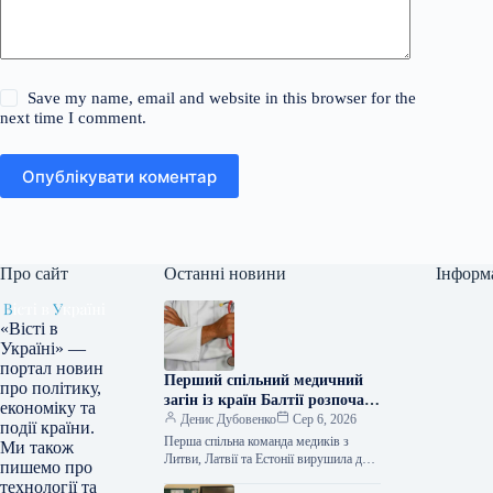
Save my name, email and website in this browser for the
next time I comment.
Опублікувати коментар
Про сайт
Останні новини
Інформ
«Вісті в
Україні» —
портал новин
Перший спільний медичний
про політику,
загін із країн Балтії розпочав
економіку та
стажування в Україні
Денис Дубовенко
Сер 6, 2026
події країни.
Перша спільна команда медиків з
Ми також
Литви, Латвії та Естонії вирушила до
пишемо про
України для професійного навчання у
технології та