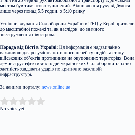
У ніч на 23 червня рух автомобільного транспорту Кримським
мостом був тимчасово зупинений. Відновлення руху відбулося
лише через понад 5,5 годин, о 5:10 ранку.
Успішне влучання Сил оборони України в ТЕЦ у Керчі призвело
до масштабної пожежі та, як наслідок, до значного
знеструмлення півострова.
Порада від Вісті в Україні:
Ця інформація є надзвичайно
важливою для розуміння поточного перебігу подій та стану
військових об’єктів противника на окупованих територіях. Вона
демонструє ефективність дій українських Сил оборони та їхню
здатність завдавати ударів по критично важливій
інфраструктурі.
За даними порталу:
news.online.ua
Submit Rating
Rate this item:
No votes yet.