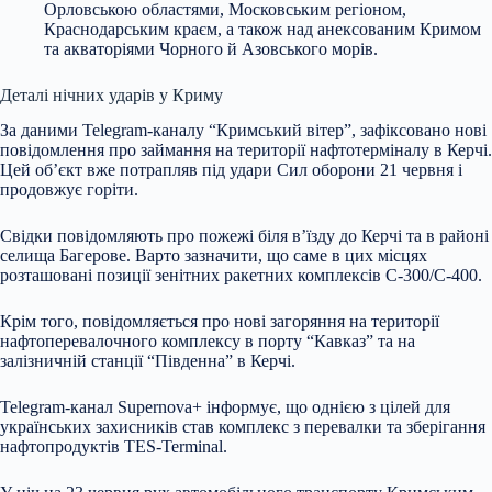
Орловською областями, Московським регіоном,
Краснодарським краєм, а також над анексованим Кримом
та акваторіями Чорного й Азовського морів.
Деталі нічних ударів у Криму
За даними Telegram-каналу “Кримський вітер”, зафіксовано нові
повідомлення про займання на території нафтотерміналу в Керчі.
Цей об’єкт вже потрапляв під удари Сил оборони 21 червня і
продовжує горіти.
Свідки повідомляють про пожежі біля в’їзду до Керчі та в районі
селища Багерове. Варто зазначити, що саме в цих місцях
розташовані позиції зенітних ракетних комплексів С-300/С-400.
Крім того, повідомляється про нові загоряння на території
нафтоперевалочного комплексу в порту “Кавказ” та на
залізничній станції “Південна” в Керчі.
Telegram-канал Supernova+ інформує, що однією з цілей для
українських захисників став комплекс з перевалки та зберігання
нафтопродуктів TES-Terminal.