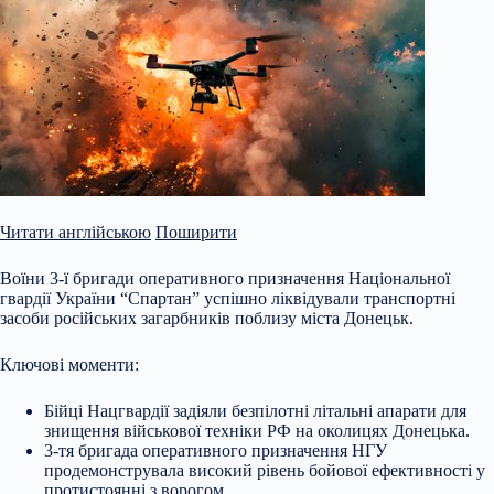
Читати англійською
Поширити
Воїни 3-ї бригади оперативного призначення Національної
гвардії України “Спартан” успішно ліквідували транспортні
засоби російських загарбників поблизу міста Донецьк.
Ключові моменти:
Бійці Нацгвардії задіяли безпілотні літальні апарати для
знищення військової техніки РФ на околицях Донецька.
3-тя бригада оперативного призначення НГУ
продемонструвала високий рівень бойової ефективності у
протистоянні з ворогом.