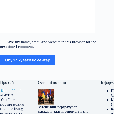
Save my name, email and website in this browser for the
next time I comment.
Опублікувати коментар
Про сайт
Останні новини
Інформ
П
«Вісті в
С
Україні» —
К
портал новин
С
Зеленський перерахував
про політику,
К
держави, здатні допомогти з
економіку та
и