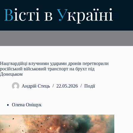
Перейти
до
вмісту
Нацгвардійці влучними ударами дронів перетворили
російський військовий транспорт на брухт під
Донецьком
Андрій Стець
22.05.2026
Події
Олена Оніщук