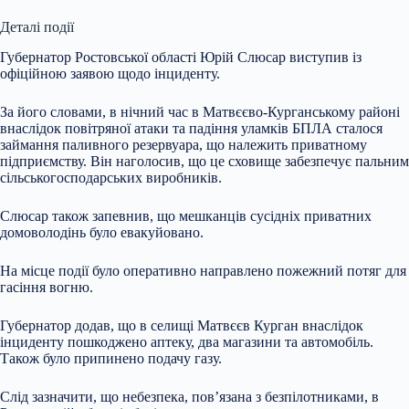
Деталі події
Губернатор Ростовської області Юрій Слюсар виступив із
офіційною заявою щодо інциденту.
За його словами, в нічний час в Матвєєво-Курганському районі
внаслідок повітряної атаки та падіння уламків БПЛА сталося
займання паливного резервуара, що належить приватному
підприємству. Він наголосив, що це сховище забезпечує пальним
сільськогосподарських виробників.
Слюсар також запевнив, що мешканців сусідніх приватних
домоволодінь було евакуйовано.
На місце події було оперативно направлено пожежний потяг для
гасіння вогню.
Губернатор додав, що в селищі Матвєєв Курган внаслідок
інциденту пошкоджено аптеку, два магазини та автомобіль.
Також було припинено подачу газу.
Слід зазначити, що небезпека, пов’язана з безпілотниками, в