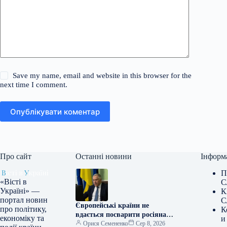
Save my name, email and website in this browser for the
next time I comment.
Опублікувати коментар
Про сайт
Останні новини
Інформ
П
«Вісті в
С
Україні» —
К
портал новин
С
Європейські країни не
про політику,
К
вдається посварити росіянам,
економіку та
и
каже Жовква.
Орися Семененко
Сер 8, 2026