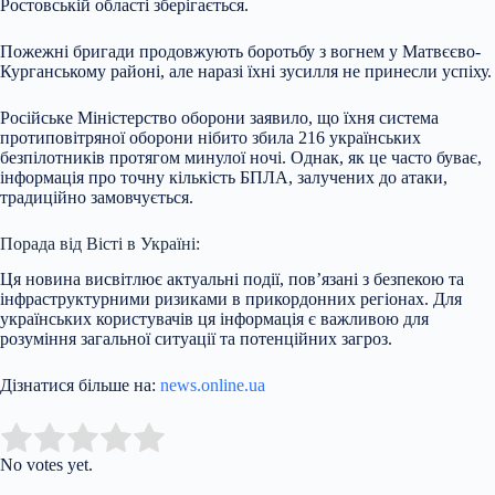
Ростовській області зберігається.
Пожежні бригади продовжують боротьбу з вогнем у Матвєєво-
Курганському районі, але наразі їхні зусилля не принесли успіху.
Російське Міністерство оборони заявило, що їхня система
протиповітряної оборони нібито збила 216 українських
безпілотників протягом минулої ночі. Однак, як це часто буває,
інформація про точну кількість БПЛА, залучених до атаки,
традиційно замовчується.
Порада від Вісті в Україні:
Ця новина висвітлює актуальні події, пов’язані з безпекою та
інфраструктурними ризиками в прикордонних регіонах. Для
українських користувачів ця інформація є важливою для
розуміння загальної ситуації та потенційних загроз.
Дізнатися більше на:
news.online.ua
Submit Rating
Rate this item:
No votes yet.