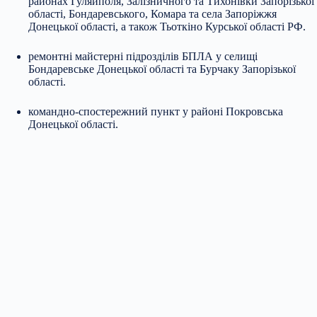
районах Гуляйполя, Залізничного та Тихонівки Запорізької
області, Бондаревського, Комара та села Запоріжжя
Донецької області, а також Тьоткіно Курської області РФ.
ремонтні майстерні підрозділів БПЛА у селищі
Бондаревське Донецької області та Бурчаку Запорізької
області.
командно-спостережний пункт у районі Покровська
Донецької області.