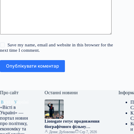
Save my name, email and website in this browser for the
next time I comment.
Опублікувати коментар
Про сайт
Останні новини
Інформ
П
«Вісті в
С
Україні» —
К
портал новин
С
Lionsgate готує продовження
про політику,
К
біографічного фільму
економіку та
и
“Майкл”
Денис Дубовенко
Сер 7, 2026