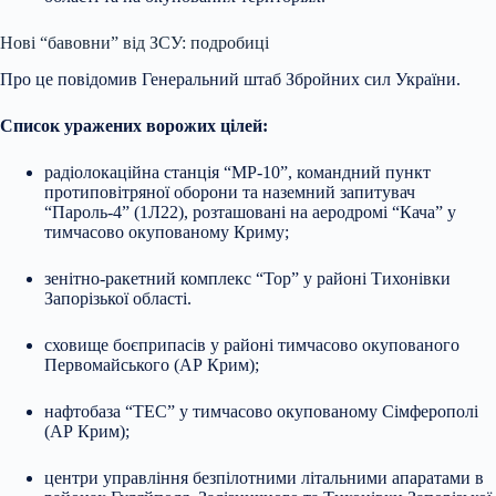
Нові “бавовни” від ЗСУ: подробиці
Про це повідомив Генеральний штаб Збройних сил України.
Список уражених ворожих цілей:
радіолокаційна станція “МР-10”, командний пункт
протиповітряної оборони та наземний запитувач
“Пароль-4” (1Л22), розташовані на аеродромі “Кача” у
тимчасово окупованому Криму;
зенітно-ракетний комплекс “Тор” у районі Тихонівки
Запорізької області.
сховище боєприпасів у районі тимчасово окупованого
Первомайського (АР Крим);
нафтобаза “ТЕС” у тимчасово окупованому Сімферополі
(АР Крим);
центри управління безпілотними літальними апаратами в