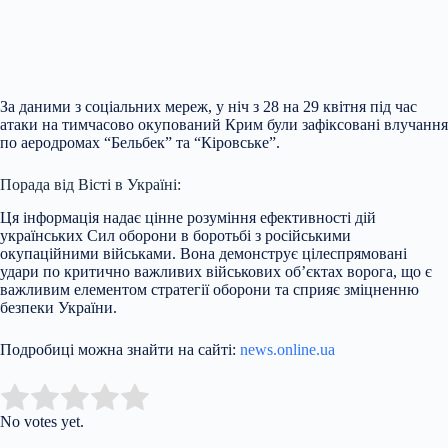
За даними з соціальних мереж, у ніч з 28 на 29 квітня під час
атаки на тимчасово окупований Крим були зафіксовані влучання
по аеродромах “Бельбек” та “Кіровське”.
Порада від Вісті в Україні:
Ця інформація надає цінне розуміння ефективності дій
українських Сил оборони в боротьбі з російськими
окупаційними військами. Вона демонструє цілеспрямовані
удари по критично важливих військових об’єктах ворога, що є
важливим елементом стратегії оборони та сприяє зміцненню
безпеки України.
Подробиці можна знайти на сайті:
news.online.ua
Submit Rating
Rate this item:
No votes yet.