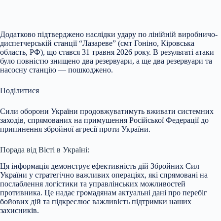
Додатково підтверджено наслідки удару по лінійній виробничо-
диспетчерській станції “Лазареве” (смт Гоніно, Кіровська
область, РФ), що стався 31 травня 2026 року. В результаті атаки
було повністю знищено два резервуари, а ще два резервуари та
насосну станцію — пошкоджено.
Поділитися
Сили оборони України продовжуватимуть вживати системних
заходів, спрямованих на примушення Російської Федерації до
припинення збройної агресії проти України.
Порада від Вісті в Україні:
Ця інформація демонструє ефективність дій Збройних Сил
України у стратегічно важливих операціях, які спрямовані на
послаблення логістики та управлінських можливостей
противника. Це надає громадянам актуальні дані про перебіг
бойових дій та підкреслює важливість підтримки наших
захисників.