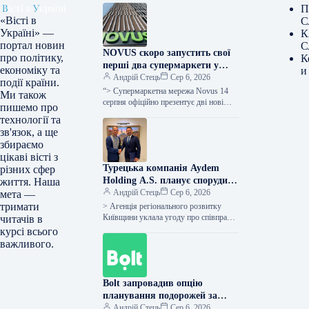
П
«Вісті в
С
Україні» —
К
портал новин
С
NOVUS скоро запустить свої
про політику,
К
перші два супермаркети у
економіку та
и
Львові
Андрій Стець
Сер 6, 2026
події країни.
“> Супермаркетна мережа Novus 14
Ми також
серпня офіційно презентує дві нові
пишемо про
торгові точки у Львові (просп.
технології та
Червоної Калини, 60
зв'язок, а ще
збираємо
цікаві вісті з
Турецька компанія Aydem
різних сфер
Holding A.S. планує спорудити
життя. Наша
до 100 МВт потужності з
Андрій Стець
Сер 6, 2026
мета —
відновлюваних джерел енергії
тримати
> Агенція регіонального розвитку
на Київщині, про що свідчить
Київщини уклала угоду про співпрацю
читачів в
з Aydem Holding A.S., одним із
підписаний меморандум.
курсі всього
провідних турецьких інвесторів у
важливого.
сфері…
Bolt запровадив опцію
планування подорожей за
допомогою ChatGPT у всіх
Андрій Стець
Сер 6, 2026