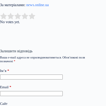
За матеріалами:
news.online.ua
Submit Rating
Rate this item:
No votes yet.
Залишити відповідь
Ваша e-mail адреса не оприлюднюватиметься.
Обов’язкові поля
позначені
*
Ім’я
*
Email
*
Сайт