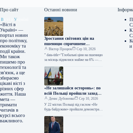
Про сайт
Останні новини
Інформ
П
«Вісті в
С
Україні» —
К
портал новин
С
Зростання світових цін на
про політику,
К
пшеницю спричинене
економіку та
и
спекуляцією та ситуацією в
Віктор Процюк
Сер 10, 2026
події країни.
Чорноморському регіоні —
” data-title=”Глобальні ціни на пшеницю
Ми також
КУРКУЛЬ
за місяць піднялися майже на 6% —
пишемо про
ФАО” data-
технології та
url=”https://kurkul.com/news/41872-
зв'язок, а ще
svitovi-tsini-na-pshenitsyu-za-misyats-
збираємо
zrosli-mayje-na-6–fao”> Глобальні ціни
цікаві вісті з
на пшеницю за місяць…
«Не залишайся осторонь»: по
різних сфер
всій Польщі пройшли заходи
життя. Наша
на підтримку українців
Денис Дубовенко
Сер 10, 2026
мета —
тримати
У 22 містах Польщі під гаслом «Не
будь байдужим» пройшли демонстрації
читачів в
на знак протесту проти зростання
курсі всього
насильства, спрямованого проти
важливого.
українців…