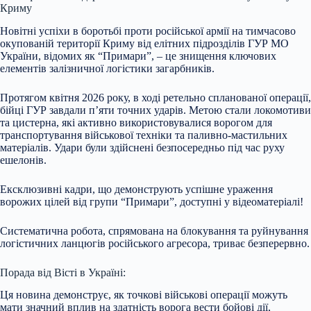
Криму
Новітні успіхи в боротьбі проти російської армії на тимчасово
окупованій території Криму від елітних підрозділів ГУР МО
України, відомих як “Примари”, – це знищення ключових
елементів залізничної логістики загарбників.
Протягом квітня 2026 року, в ході ретельно спланованої операції,
бійці ГУР завдали п’яти точних ударів. Метою стали локомотиви
та цистерна, які активно використовувалися ворогом для
транспортування військової техніки та паливно-мастильних
матеріалів. Удари були здійснені безпосередньо під час руху
ешелонів.
Ексклюзивні кадри, що демонструють успішне ураження
ворожих цілей від групи “Примари”, доступні у відеоматеріалі!
Систематична робота, спрямована на блокування та руйнування
логістичних ланцюгів російського агресора, триває безперервно.
Порада від Вісті в Україні:
Ця новина демонструє, як точкові військові операції можуть
мати значний вплив на здатність ворога вести бойові дії,