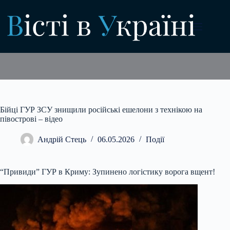
Перейти
до
вмісту
Бійці ГУР ЗСУ знищили російські ешелони з технікою на
півострові – відео
Андрій Стець
06.05.2026
Події
“Привиди” ГУР в Криму: Зупинено логістику ворога вщент!