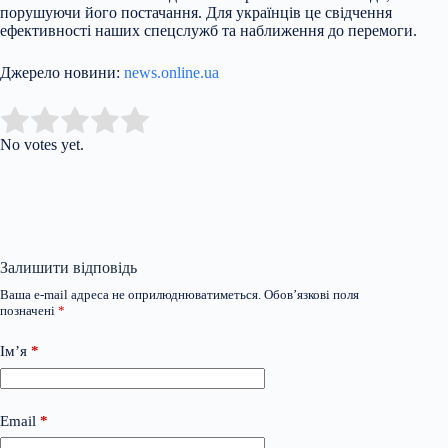
порушуючи його постачання. Для українців це свідчення
ефективності наших спецслужб та наближення до перемоги.
Джерело новини:
news.online.ua
Submit Rating
Rate this item:
No votes yet.
Залишити відповідь
Ваша e-mail адреса не оприлюднюватиметься.
Обов’язкові поля
позначені
*
Ім’я
*
Email
*