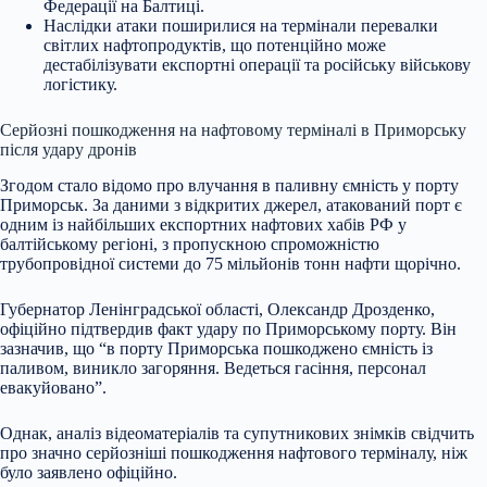
Федерації на Балтиці.
Наслідки атаки поширилися на термінали перевалки
світлих нафтопродуктів, що потенційно може
дестабілізувати експортні операції та російську військову
логістику.
Серйозні пошкодження на нафтовому терміналі в Приморську
після удару дронів
Згодом стало відомо про влучання в паливну ємність у порту
Приморськ. За даними з відкритих джерел, атакований порт є
одним із найбільших експортних нафтових хабів РФ у
балтійському регіоні, з пропускною спроможністю
трубопровідної системи до 75 мільйонів тонн нафти щорічно.
Губернатор Ленінградської області, Олександр Дрозденко,
офіційно підтвердив факт удару по Приморському порту. Він
зазначив, що “в порту Приморська пошкоджено ємність із
паливом, виникло загоряння. Ведеться гасіння, персонал
евакуйовано”.
Однак, аналіз відеоматеріалів та супутникових знімків свідчить
про значно серйозніші пошкодження нафтового терміналу, ніж
було заявлено офіційно.