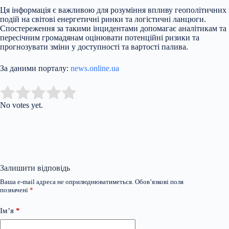
Ця інформація є важливою для розуміння впливу геополітичних
подій на світові енергетичні ринки та логістичні ланцюги.
Спостереження за такими інцидентами допомагає аналітикам та
пересічним громадянам оцінювати потенційні ризики та
прогнозувати зміни у доступності та вартості палива.
За даними порталу:
news.online.ua
Submit Rating
Rate this item:
No votes yet.
Залишити відповідь
Ваша e-mail адреса не оприлюднюватиметься.
Обов’язкові поля
позначені
*
Ім’я
*