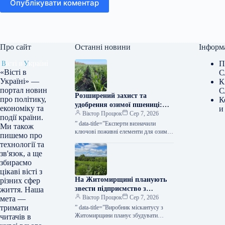
Опублікувати коментар
Про сайт
Останні новини
Інформ
П
«Вісті в
С
Україні» —
К
портал новин
С
Розширений захист та
про політику,
К
удобрення озимої пшениці:
економіку та
и
поради від Ukravit —
Віктор Процюк
Сер 7, 2026
події країни.
КУРКУЛЬ
” data-title=”Експерти визначили
Ми також
ключові поживні елементи для озимої
пишемо про
пшениці восени” data-
технології та
url=”https://kurkul.com/news/41865-
зв'язок, а ще
fahivtsi-nazvali-klyuchovi-elementi-
збираємо
jivlennya-ozimoyi-pshenitsi-voseni”>
цікаві вісті з
Експерти визначили ключові поживні
На Житомирщині планують
різних сфер
елементи для озимої пшениці восени…
звести підприємство з
життя. Наша
переробки міскантусу —
Віктор Процюк
Сер 7, 2026
мета —
КУРКУЛЬ
тримати
” data-title=”Виробник міскантусу з
Житомирщини планує збудувати
читачів в
пелетний завод” data-