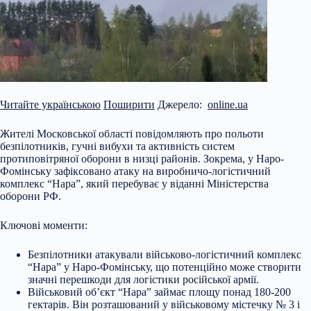
Читайте українською
Поширити
Джерело:
online.ua
Жителі Московської області повідомляють про польоти
безпілотників, гучні вибухи та активність систем
протиповітряної оборони в низці районів. Зокрема, у Наро-
Фомінську зафіксовано атаку на виробничо-логістичний
комплекс “Нара”, який перебуває у віданні Міністерства
оборони РФ.
Ключові моменти:
Безпілотники атакували військово-логістичний комплекс
“Нара” у Наро-Фомінську, що потенційно може створити
значні перешкоди для логістики російської армії.
Військовий об’єкт “Нара” займає площу понад 180-200
гектарів. Він розташований у військовому містечку № 3 і