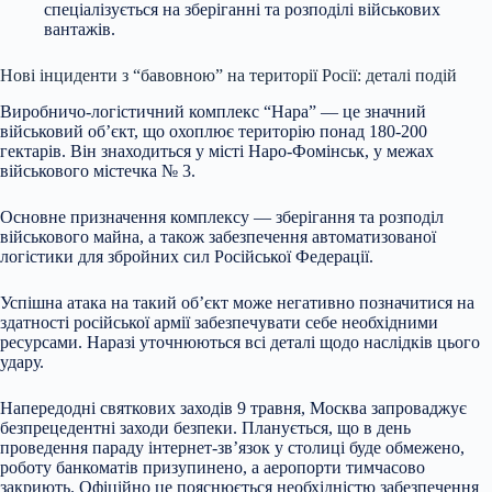
спеціалізується на зберіганні та розподілі військових
вантажів.
Нові інциденти з “бавовною” на території Росії: деталі подій
Виробничо-логістичний комплекс “Нара” — це значний
військовий об’єкт, що охоплює територію понад 180-200
гектарів. Він знаходиться у місті Наро-Фомінськ, у межах
військового містечка № 3.
Основне призначення комплексу — зберігання та розподіл
військового майна, а також забезпечення автоматизованої
логістики для збройних сил Російської Федерації.
Успішна атака на такий об’єкт може негативно позначитися на
здатності російської армії забезпечувати себе необхідними
ресурсами. Наразі уточнюються всі деталі щодо наслідків цього
удару.
Напередодні святкових заходів 9 травня, Москва запроваджує
безпрецедентні заходи безпеки. Планується, що в день
проведення параду інтернет-зв’язок у столиці буде обмежено,
роботу банкоматів призупинено, а аеропорти тимчасово
закриють. Офіційно це пояснюється необхідністю забезпечення