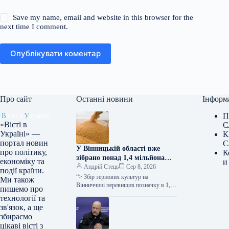
Save my name, email and website in this browser for the
next time I comment.
Опублікувати коментар
Про сайт
Останні новини
Інформ
П
«Вісті в
С
Україні» —
К
портал новин
С
У Вінницькій області вже
про політику,
К
зібрано понад 1,4 мільйона
економіку та
и
тонн зерна, при цьому
Андрій Стець
Сер 8, 2026
події країни.
врожайність перевищує
“> Збір зернових культур на
Ми також
показники минулого року –
Вінниччині перевищив позначку в 1,4
пишемо про
мільйона тонн, про це заявила голова
повідомляє ОВА.
технології та
обласної військової адміністрації
зв'язок, а ще
Наталя…
збираємо
цікаві вісті з