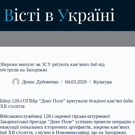
Перейти
до
вмісту
Збережи минуле: як ЗСУ рятують кам’яних баб від
обстрілів на Запоріжжі
Денис Дубовенко
04.03.2026
Культура
Бійці 128-ї ОГВБр “Дике Поле” врятували безцінні кам’яні баби
XII століття
Військовослужбовці 128-ї окремої гірсько-штурмової
Закарпатської бригади “Дике Поле” успішно
провели операцію з
евакуації унікальних історичних артефактів, зокрема кам’яних
баб XII століття, з музею в Новомиколаївці, що на Запоріжжі.