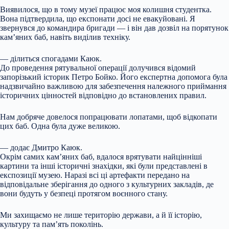
Виявилося, що в тому музеї працює моя колишня студентка.
Вона підтвердила, що експонати досі не евакуйовані. Я
звернувся до командира бригади — і він дав дозвіл на порятунок
кам’яних баб, навіть виділив техніку.
— ділиться спогадами Каюк.
До проведення рятувальної операції долучився відомий
запорізький історик Петро Бойко. Його експертна допомога була
надзвичайно важливою для забезпечення належного приймання
історичних цінностей відповідно до встановлених правил.
Нам добряче довелося попрацювати лопатами, щоб відкопати
цих баб. Одна була дуже великою.
— додає Дмитро Каюк.
Окрім самих кам’яних баб, вдалося врятувати найцінніші
картини та інші історичні знахідки, які були представлені в
експозиції музею. Наразі всі ці артефакти передано на
відповідальне зберігання до одного з культурних закладів, де
вони будуть у безпеці протягом воєнного стану.
Ми захищаємо не лише територію держави, а й її історію,
культуру та пам’ять поколінь.