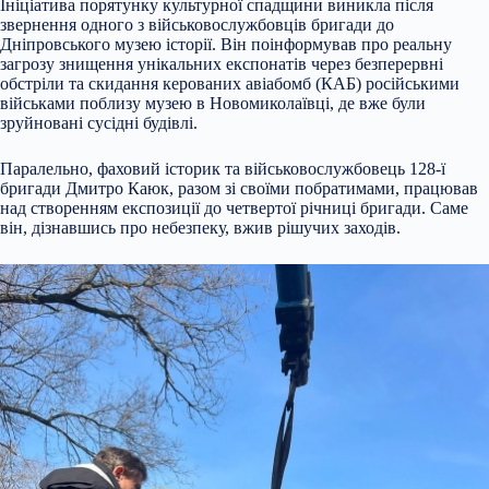
Ініціатива порятунку культурної спадщини виникла після
звернення одного з військовослужбовців бригади до
Дніпровського музею історії. Він поінформував про реальну
загрозу знищення унікальних експонатів через безперервні
обстріли та скидання керованих авіабомб (КАБ) російськими
військами поблизу музею в Новомиколаївці, де вже були
зруйновані сусідні будівлі.
Паралельно, фаховий історик та військовослужбовець 128-ї
бригади Дмитро Каюк, разом зі своїми побратимами, працював
над створенням експозиції до четвертої річниці бригади. Саме
він, дізнавшись про небезпеку, вжив рішучих заходів.