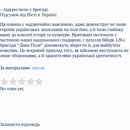
– підкреслили у бригаді.
Підсумок від Вісті в Україні:
Ця новина є надзвичайно важливою, адже демонструє не лише
героїзм українських захисників на полі бою, а й їхню глибоку
шану до власної історії та культури. Врятовані експонати є
частиною нашої національної спадщини, і зусилля бійців 128-ї
бригади “Дике Поле” допоможуть зберегти їх для майбутніх
поколінь. Це яскравий приклад того, як військові виступають не
лише оборонцями, а й хранителями української ідентичності.
За матеріалами:
unn.ua
Submit Rating
Rate this item:
No votes yet.
Залишити відповідь