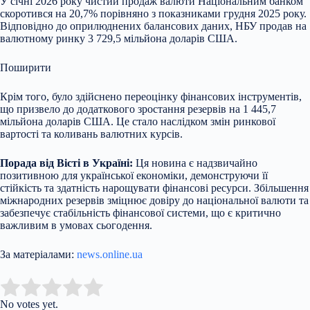
У січні 2026 року чистий продаж валюти Національним банком
скоротився на 20,7% порівняно з показниками грудня 2025 року.
Відповідно до оприлюднених балансових даних, НБУ продав на
валютному ринку 3 729,5 мільйона доларів США.
Поширити
Крім того, було здійснено переоцінку фінансових інструментів,
що призвело до додаткового зростання резервів на 1 445,7
мільйона доларів США. Це стало наслідком змін ринкової
вартості та коливань валютних курсів.
Порада від Вісті в Україні:
Ця новина є надзвичайно
позитивною для української економіки, демонструючи її
стійкість та здатність нарощувати фінансові ресурси. Збільшення
міжнародних резервів зміцнює довіру до національної валюти та
забезпечує стабільність фінансової системи, що є критично
важливим в умовах сьогодення.
За матеріалами:
news.online.ua
Submit Rating
Rate this item:
No votes yet.