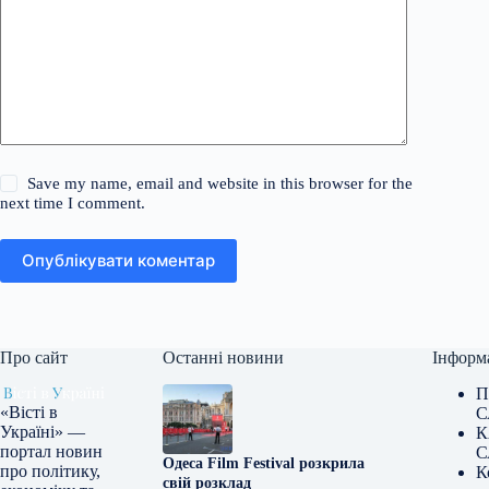
Save my name, email and website in this browser for the
next time I comment.
Опублікувати коментар
Про сайт
Останні новини
Інформ
П
«Вісті в
С
Україні» —
К
портал новин
С
Одеса Film Festival розкрила
про політику,
К
свій розклад