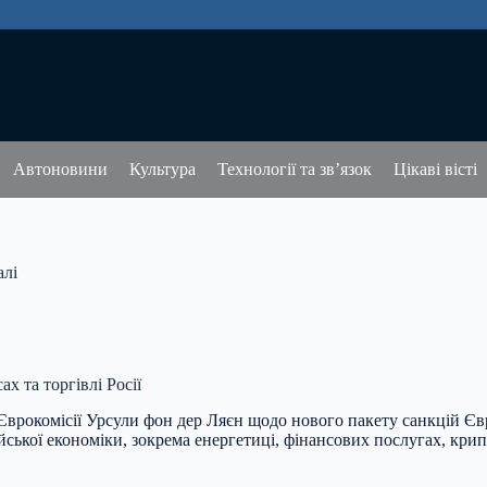
Автоновини
Культура
Технології та зв’язок
Цікаві вісті
алі
х та торгівлі Росії
Єврокомісії Урсули фон дер Ляєн щодо нового пакету санкцій Євр
йської економіки, зокрема енергетиці, фінансових послугах, крип