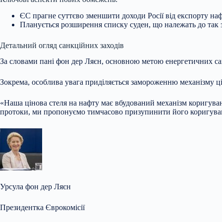
ЄС прагне суттєво зменшити доходи
Росії від експорту на
Планується розширення списку суден, що належать до так 
Детальний огляд санкційних заходів
За словами пані фон дер Ляєн, основною метою енергетичних сан
Зокрема, особлива увага приділяється замороженню механізму цін
«Наша цінова стеля на нафту має вбудований механізм коригува
протоки, ми пропонуємо тимчасово призупинити його коригуванн
Урсула фон дер Ляєн
Президентка Єврокомісії