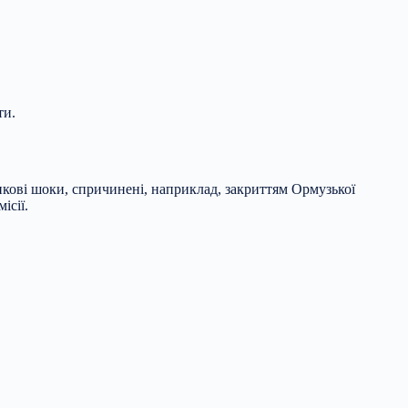
ти.
кові шоки, спричинені, наприклад, закриттям Ормузької
ісії.