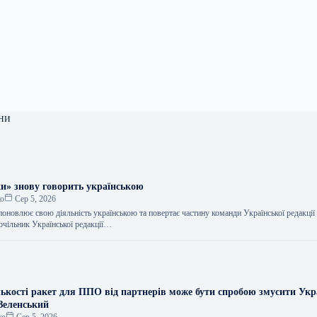
ни
и» знову говорить українською
ко
Сер 5, 2026
оновлює свою діяльність українською та повертає частину команди Української редакції
очільник Української редакції…
ькості ракет для ППО від партнерів може бути спробою змусити Укр
 Зеленський