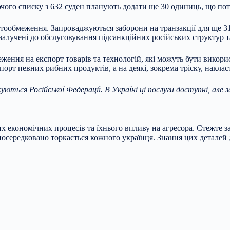
уючого списку з 632 суден планують додати ще 30 одиниць, що по
иптообмеження. Запроваджуються заборони на транзакції для ще 3
 залучені до обслуговування підсанкційних російських структур т
ження на експорт товарів та технологій, які можуть бути викор
орт певних рибних продуктів, а на деякі, зокрема тріску, наклас
уються Російської Федерації. В Україні ці послуги доступні, але 
 економічних процесів та їхнього впливу на агресора. Стежте з
 опосередковано торкається кожного українця. Знання цих деталей