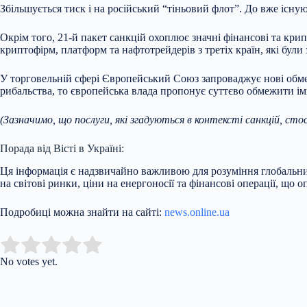
Збільшується тиск і на російський “тіньовий флот”. До вже існ
Окрім того, 21-й пакет санкцій охоплює значні фінансові та кр
криптофірм, платформ та нафтотрейдерів з третіх країн, які були
У торговельній сфері Європейський Союз запроваджує нові обме
рибальства, то європейська влада пропонує суттєво обмежити імп
(Зазначимо, що послуги, які згадуються в контексті санкцій, стос
Порада від Вісті в Україні:
Ця інформація є надзвичайно важливою для розуміння глобальних
на світові ринки, ціни на енергоносії та фінансові операції, що
Подробиці можна знайти на сайті:
news.online.ua
Submit Rating
Rate this item:
No votes yet.