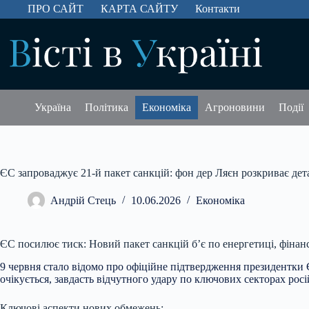
Перейти
ПРО САЙТ
КАРТА САЙТУ
Контакти
до
вмісту
Україна
Політика
Економіка
Агроновини
Події
ЄС запроваджує 21-й пакет санкцій: фон дер Ляєн розкриває дет
Андрій Стець
10.06.2026
Економіка
ЄС посилює тиск: Новий пакет санкцій б’є по енергетиці, фінанса
9 червня стало відомо про офіційне підтвердження президентки 
очікується, завдасть відчутного удару по ключових секторах росі
Ключові аспекти нових обмежень: