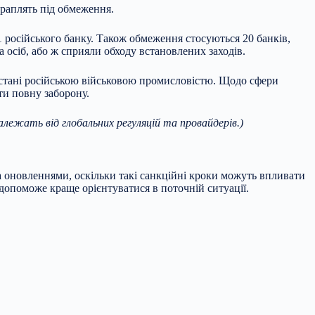
траплять під обмеження.
1 російського банку. Також обмеження стосуються 20 банків,
а осіб, або ж сприяли обходу встановлених заходів.
истані російською військовою промисловістю. Щодо сфери
ти повну заборону.
залежать від глобальних регуляцій та провайдерів.)
а оновленнями, оскільки такі санкційні кроки можуть впливати
 допоможе краще орієнтуватися в поточній ситуації.