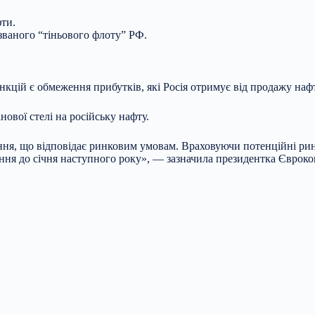
фти.
званого “тіньового флоту” РФ.
кцій є обмеження прибутків, які Росія отримує від продажу наф
ової стелі на російську нафту.
ння, що відповідає ринковим умовам. Враховуючи потенційні рин
я до січня наступного року», — зазначила президентка Євроком