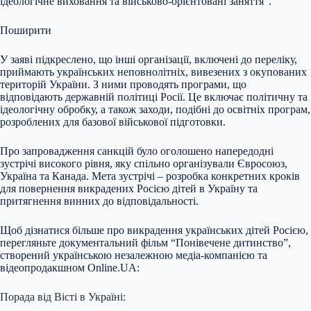
ідеологічне виховання та військово-орієнтовані заняття”.
Поширити
У заяві підкреслено, що інші організації, включені до переліку,
приймають українських неповнолітніх, вивезених з окупованих
територій України. З ними проводять програми, що
відповідають державній політиці Росії. Це включає політичну та
ідеологічну обробку, а також заходи, подібні до освітніх програм,
розроблених для базової військової підготовки.
Про запровадження санкцій було оголошено напередодні
зустрічі високого рівня, яку спільно організували Євросоюз,
Україна та Канада. Мета зустрічі – розробка конкретних кроків
для повернення викрадених Росією дітей в Україну та
притягнення винних до відповідальності.
Щоб дізнатися більше про викрадення українських дітей Росією,
перегляньте документальний фільм “Понівечене дитинство”,
створений українською незалежною медіа-компанією та
відеопродакшном Online.UA:
Порада від Вісті в Україні: