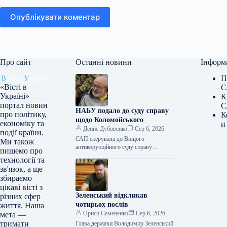
Опублікувати коментар
Про сайт
Останні новини
Інформ
П
«Вісті в
С
Україні» —
К
портал новин
С
НАБУ подало до суду справу
про політику,
К
щодо Коломойського
економіку та
и
Денис Дубовенко
Сер 6, 2026
події країни.
САП скерувала до Вищого
Ми також
антикорупційного суду справу
пишемо про
стосовно колишнього кінцевого
технології та
бенефіціарного власника ПАТ КБ
зв'язок, а ще
«ПриватБанк» та п’ятьох
збираємо
експрацівників банку, яких…
цікаві вісті з
Зеленський відкликав
різних сфер
чотирьох послів
життя. Наша
Орися Семененко
Сер 6, 2026
мета —
тримати
Глава держави Володимир Зеленський