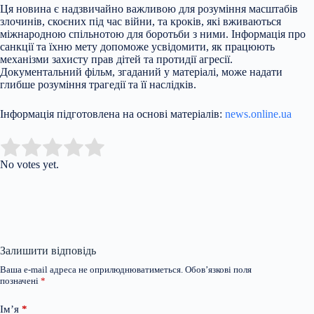
Ця новина є надзвичайно важливою для розуміння масштабів
злочинів, скоєних під час війни, та кроків, які вживаються
міжнародною спільнотою для боротьби з ними. Інформація про
санкції та їхню мету допоможе усвідомити, як працюють
механізми захисту прав дітей та протидії агресії.
Документальний фільм, згаданий у матеріалі, може надати
глибше розуміння трагедії та її наслідків.
Інформація підготовлена на основі матеріалів:
news.online.ua
Submit Rating
Rate this item:
No votes yet.
Залишити відповідь
Ваша e-mail адреса не оприлюднюватиметься.
Обов’язкові поля
позначені
*
Ім’я
*