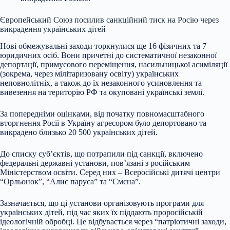
Європейський
Союз посилив санкційний тиск на Росію через
викрадення українських дітей
Нові обмежувальні заходи торкнулися ще 16 фізичних та 7
юридичних осіб. Вони причетні до систематичної незаконної
депортації, примусового переміщення, насильницької асиміляції
(зокрема, через мілітаризовану освіту) українських
неповнолітніх, а також до їх незаконного усиновлення та
вивезення на територію РФ та окуповані українські землі.
За попередніми оцінками, від початку повномасштабного
вторгнення Росії в Україну агресором було депортовано та
викрадено близько 20 500 українських дітей.
До списку суб’єктів, що потрапили під санкції, включено
федеральні державні установи, пов’язані з російським
Міністерством освіти. Серед них – Всеросійські дитячі центри
“Орльонок”, “Алиє паруса” та “Смєна”.
Зазначається, що ці установи організовують програми для
українських дітей, під час яких їх піддають проросійській
ідеологічній обробці. Це відбувається через “патріотичні заходи,