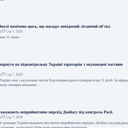
Землі помічено щось, що нагадує невідомий літаючий об’єкт.
ко
Сер 7, 2026
ижня 31 липня –
вернуто на підконтрольну Україні територію з окупованої частини
ко
Сер 7, 2026
 Україні зони з окупованих частин Херсонщини вдалося повернути ще 11 дітей. За інфор
овину поширив начальник…
 вважають неприйнятним перехід Донбасу під контроль Росії.
ко
Сер 7, 2026
ів громадян України вважають абсолютно неприйнятною передачу Донбасу під юрисдикці
ослідження, проведеного Київським міжнародним інститутом…