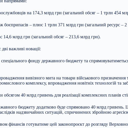
ми напрямами:
службовців на 174,3 млрд грн (загальний обсяг – 1 трлн 454 млр
ож боєприпасів – плюс 1 трлн 371 млрд грн (загальний ресурс – 2
 14,6 млрд грн (загальний обсяг – 213,6 млрд грн).
дві важливі новації:
 до спеціального фонду державного бюджету та спрямовуватимет
провадження вивізного мита на товари військового призначення 
ромислового комплексу, впровадження новітніх технологій та за
 обсягом 40 млрд гривень для реалізації комплексних планів стій
ржавного бюджету додатково буде спрямовано 40 млрд гривень. Ц
наслідків надзвичайних ситуацій, спричинених збройною агресією
твом фінансів готуватиме цей законопроєкт до розгляду Верхов