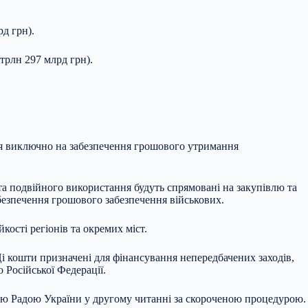
д грн).
 трлн 297 млрд грн).
ься виключно на забезпечення грошового утримання
та подвійного використання будуть спрямовані на закупівлю та
безпечення грошового забезпечення військових.
кості регіонів та окремих міст.
і кошти призначені для фінансування непередбачених заходів,
 Російської Федерації.
ною Радою України у другому читанні за скороченою процедурою.