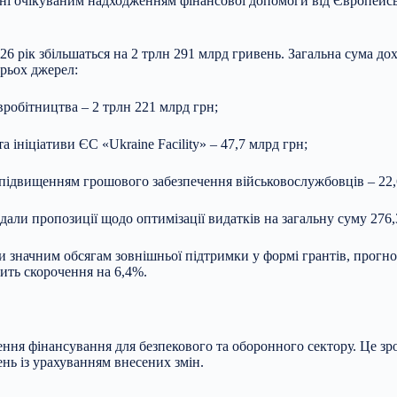
ені очікуваним надходженням фінансової допомоги від Європейсь
6 рік збільшаться на 2 трлн 291 млрд гривень. Загальна сума до
трьох джерел:
робітництва – 2 трлн 221 млрд грн;
 ініціативи ЄС «Ukraine Facility» – 47,7 млрд грн;
ідвищенням грошового забезпечення військовослужбовців – 22,
ли пропозиції щодо оптимізації видатків на загальну суму 276,3
и значним обсягам зовнішньої підтримки у формі грантів, прогн
ить скорочення на 6,4%.
ння фінансування для безпекового та оборонного сектору. Це зр
ень із урахуванням внесених змін.