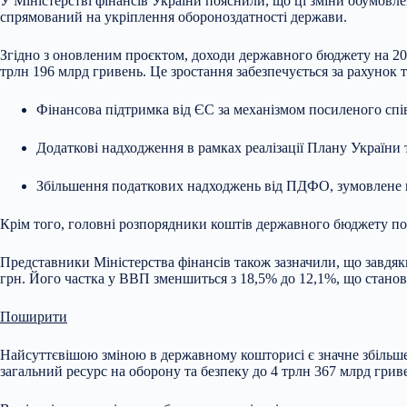
У Міністерстві фінансів України пояснили, що ці зміни обумовл
спрямований на укріплення обороноздатності держави.
Згідно з оновленим проєктом, доходи державного бюджету на 202
трлн 196 млрд гривень. Це зростання забезпечується за рахунок 
Фінансова підтримка від ЄС за механізмом посиленого спів
Додаткові надходження в рамках реалізації Плану України та
Збільшення податкових надходжень від ПДФО, зумовлене п
Крім того, головні розпорядники коштів державного бюджету пода
Представники Міністерства фінансів також зазначили, що завдяк
грн. Його частка у ВВП зменшиться з 18,5% до 12,1%, що станов
Поширити
Найсуттєвішою зміною в державному кошторисі є значне збільше
загальний ресурс на оборону та безпеку до 4 трлн 367 млрд грив