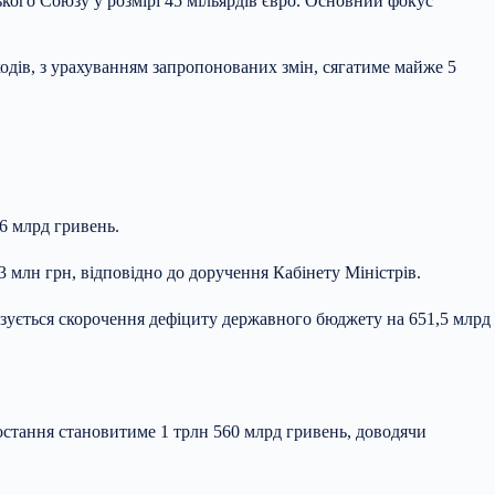
кого Союзу у розмірі 45 мільярдів євро. Основний фокус
ходів, з урахуванням запропонованих змін, сягатиме майже 5
6 млрд гривень.
 млн грн, відповідно до доручення Кабінету Міністрів.
озується скорочення дефіциту державного бюджету на 651,5 млрд
остання становитиме 1 трлн 560 млрд гривень, доводячи