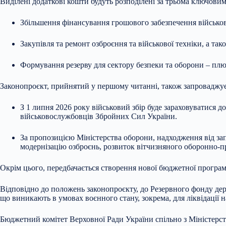
Виділені додаткові кошти будуть розподілені за трьома ключови
Збільшення фінансування грошового забезпечення військово
Закупівля та ремонт озброєння та військової техніки, а так
Формування резерву для сектору безпеки та оборони – плюс
Законопроєкт, прийнятий у першому читанні, також запроваджує 
З 1 липня 2026 року військовий збір буде зараховуватися
військовослужбовців Збройних Сил України.
За пропозицією Міністерства оборони, надходження від за
модернізацію озброєнь, розвиток вітчизняного оборонно-п
Окрім цього, передбачається створення нової бюджетної програми
Відповідно до положень законопроєкту, до Резервного фонду де
що виникають в умовах воєнного стану, зокрема, для ліквідації 
Бюджетний комітет Верховної Ради України спільно з Міністерс