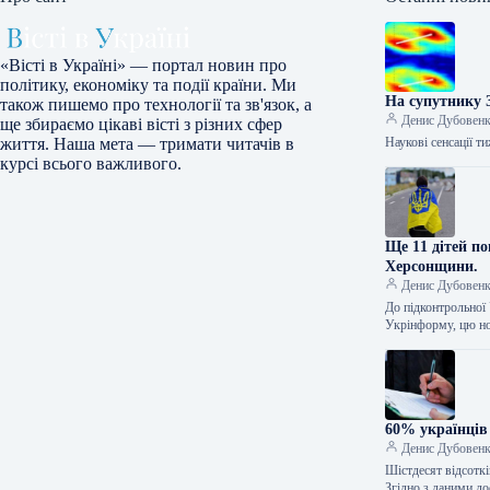
«Вісті в Україні» — портал новин про
політику, економіку та події країни. Ми
На супутнику 
також пишемо про технології та зв'язок, а
Денис Дубовен
ще збираємо цікаві вісті з різних сфер
Наукові сенсації т
життя. Наша мета — тримати читачів в
курсі всього важливого.
Ще 11 дітей по
Херсонщини.
Денис Дубовен
До підконтрольної
Укрінформу, цю н
60% українців
Денис Дубовен
Шістдесят відсотк
Згідно з даними д