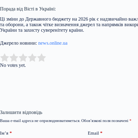
Порада від Вісті в Україні:
Ці зміни до Державного бюджету на 2026 рік є надзвичайно важл
та оборони, а також чітке визначення джерел та напрямків вико
України та захисту суверенітету країни.
Джерело новини:
news.online.ua
Submit Rating
Rate this item:
No votes yet.
Залишити відповідь
Ваша e-mail адреса не оприлюднюватиметься.
Обов’язкові поля позначені
*
Ім’я
*
Email
*