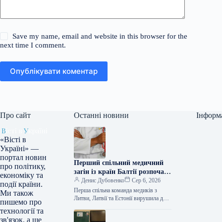
Save my name, email and website in this browser for the
next time I comment.
Опублікувати коментар
Про сайт
Останні новини
Інформ
«Вісті в
Україні» —
портал новин
Перший спільний медичний
про політику,
загін із країн Балтії розпочав
економіку та
стажування в Україні
Денис Дубовенко
Сер 6, 2026
події країни.
Перша спільна команда медиків з
Ми також
Литви, Латвії та Естонії вирушила до
пишемо про
України для професійного навчання у
технології та
медичних закладах. Про це…
зв'язок, а ще