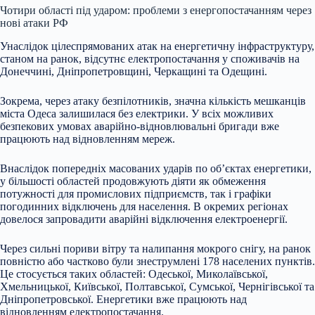
Чотири області під ударом: проблеми з енергопостачанням через
нові атаки РФ
Унаслідок цілеспрямованих атак на енергетичну інфраструктуру,
станом на ранок, відсутнє електропостачання у споживачів на
Донеччині, Дніпропетровщині, Черкащині та Одещині.
Зокрема, через атаку безпілотників, значна кількість мешканців
міста Одеса залишилася без електрики. У всіх можливих
безпекових умовах аварійно-відновлювальні бригади вже
працюють над відновленням мереж.
Внаслідок попередніх масованих ударів по об’єктах енергетики,
у більшості областей продовжують діяти як обмеження
потужності для промислових підприємств, так і графіки
погодинних відключень для населення. В окремих регіонах
довелося запровадити аварійні відключення електроенергії.
Через сильні пориви вітру та налипання мокрого снігу, на ранок
повністю або частково були знеструмлені 178 населених пунктів.
Це стосується таких областей: Одеської, Миколаївської,
Хмельницької, Київської, Полтавської, Сумської, Чернігівської та
Дніпропетровської. Енергетики вже працюють над
відновленням електропостачання.