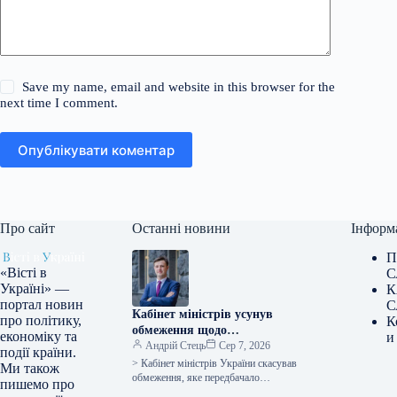
Save my name, email and website in this browser for the
next time I comment.
Опублікувати коментар
Про сайт
Останні новини
Інформ
П
«Вісті в
С
Україні» —
К
портал новин
С
Кабінет міністрів усунув
про політику,
К
обмеження щодо
економіку та
и
фінансування обігових коштів
Андрій Стець
Сер 7, 2026
події країни.
аграрних підприємств за
> Кабінет міністрів України скасував
Ми також
державною програмою “5-7-
обмеження, яке передбачало
пишемо про
використання не більше 20% від суми
9%”.