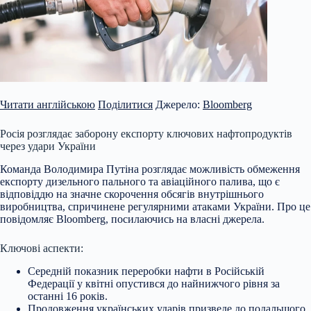
Читати англійською
Поділитися
Джерело:
Bloomberg
Росія розглядає заборону експорту ключових нафтопродуктів
через удари України
Команда Володимира Путіна розглядає можливість обмеження
експорту дизельного пального та авіаційного палива, що є
відповіддю на значне скорочення обсягів внутрішнього
виробництва, спричинене регулярними атаками України. Про це
повідомляє Bloomberg, посилаючись на власні джерела.
Ключові аспекти:
Середній показник переробки нафти в Російській
Федерації у квітні опустився
до найнижчого рівня за
останні 16 років.
Продовження українських ударів призведе до подальшого