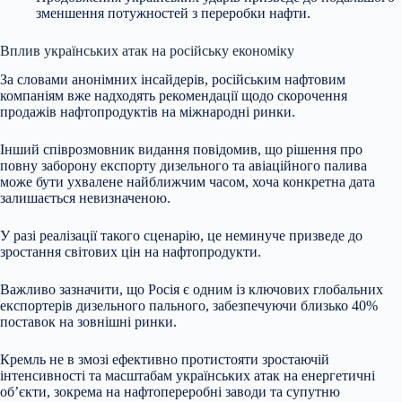
зменшення потужностей з переробки нафти.
Вплив українських атак на російську економіку
За словами анонімних інсайдерів, російським нафтовим
компаніям вже надходять рекомендації щодо скорочення
продажів нафтопродуктів на міжнародні ринки.
Інший співрозмовник видання повідомив, що рішення про
повну заборону експорту дизельного та авіаційного палива
може бути ухвалене найближчим часом, хоча конкретна дата
залишається невизначеною.
У разі реалізації такого сценарію, це неминуче призведе до
зростання світових цін на нафтопродукти.
Важливо зазначити, що Росія є одним із ключових глобальних
експортерів дизельного пального, забезпечуючи близько 40%
поставок на зовнішні ринки.
Кремль не в змозі ефективно протистояти зростаючій
інтенсивності та масштабам українських атак на енергетичні
об’єкти, зокрема на нафтопереробні заводи та супутню