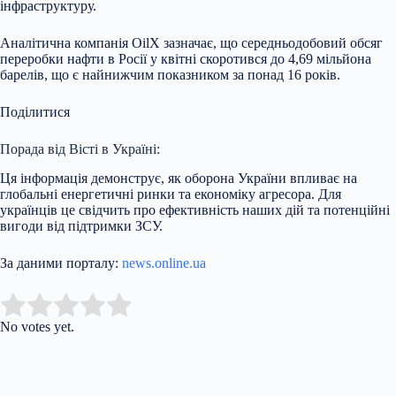
інфраструктуру.
Аналітична компанія OilX зазначає, що середньодобовий обсяг
переробки нафти в Росії у квітні скоротився до 4,69 мільйона
барелів, що є найнижчим показником за понад 16 років.
Поділитися
Порада від Вісті в Україні:
Ця інформація демонструє, як оборона України впливає на
глобальні енергетичні ринки та економіку агресора. Для
українців це свідчить про ефективність наших дій та потенційні
вигоди від підтримки ЗСУ.
За даними порталу:
news.online.ua
Submit Rating
Rate this item:
No votes yet.