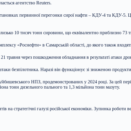
ається агентство Reuters.
становках первинної перегонки сирої нафти – КДУ-4 та КДУ-5. Ц
лизько 10 тисяч тонн сировини, що еквівалентно приблизно 73 т
плексу «Роснефти» в Самарській області, до якого також вход
1 травня через пошкодження обладнання в результаті атаки дрона
таки безпілотника. Наразі він функціонує зі зниженою продукт
йбишевського НПЗ, продемонстрованих у 2024 році. За цей періо
йона тонн дизельного пального та 1,3 мільйона тонн мазуту.
ів на стратегічні галузі російської економіки. Зупинка роботи