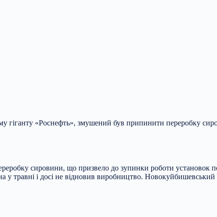
у гіганту «Роснефть», змушений був припинити переробку сиров
реробку сировини, що призвело до зупинки роботи установок п
а у травні і досі не відновив виробництво. Новокуйбишевський Н