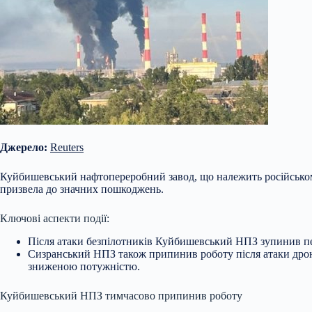
Джерело:
Reuters
Куйбишевський нафтопереробний завод, що належить російськом
призвела до значних пошкоджень.
Ключові аспекти події:
Після атаки безпілотників Куйбишевський НПЗ зупинив пе
Сизранський НПЗ також
припинив роботу після атаки дрон
зниженою потужністю.
Куйбишевський НПЗ тимчасово припинив роботу