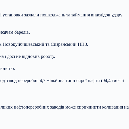
і установки зазнали пошкоджень та займання внаслідок удару
исячам барелів.
ять Новокуйбишевський та Сизранський НПЗ.
 і досі не відновив роботу.
ивністю.
д завод переробив 4,7 мільйона тонн сирої нафти (94,4 тисячі
 великих нафтопереробних заводів може спричинити коливання на