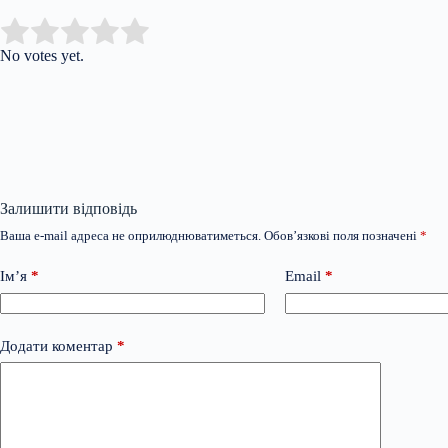
Submit Rating
Rate this item:
No votes yet.
Залишити відповідь
Ваша e-mail адреса не оприлюднюватиметься.
Обов’язкові поля позначені
*
Ім’я
*
Email
*
Додати коментар
*