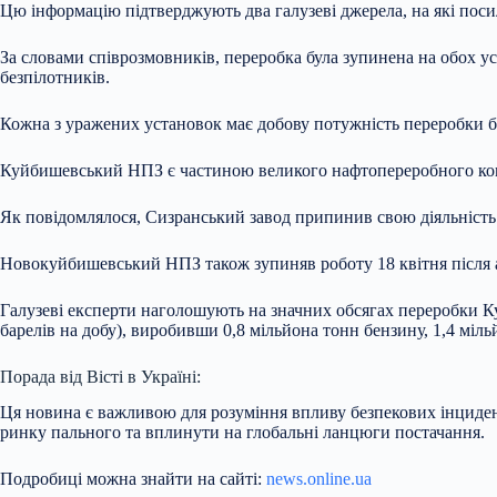
Цю інформацію підтверджують два галузеві джерела, на які посил
За словами співрозмовників, переробка була зупинена на обох у
безпілотників.
Кожна з уражених установок має добову потужність переробки б
Куйбишевський НПЗ є частиною великого нафтопереробного ком
Як повідомлялося, Сизранський завод припинив свою діяльність 2
Новокуйбишевський НПЗ також зупиняв роботу 18 квітня після а
Галузеві експерти наголошують на значних обсягах переробки Ку
барелів на добу), виробивши 0,8 мільйона тонн бензину, 1,4 міль
Порада від Вісті в Україні:
Ця новина є важливою для розуміння впливу безпекових інцидент
ринку пального та вплинути на глобальні ланцюги постачання.
Подробиці можна знайти на сайті:
news.online.ua