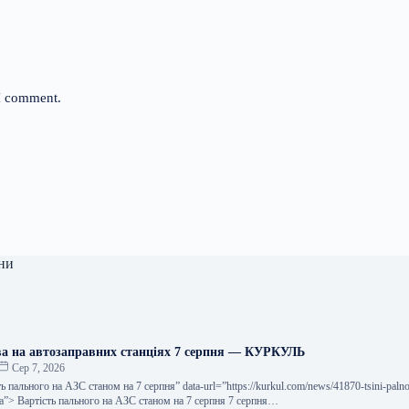
 I comment.
ни
ва на автозаправних станціях 7 серпня — КУРКУЛЬ
Сер 7, 2026
сть пального на АЗС станом на 7 серпня” data-url=”https://kurkul.com/news/41870-tsini-paln
ya”> Вартість пального на АЗС станом на 7 серпня 7 серпня…