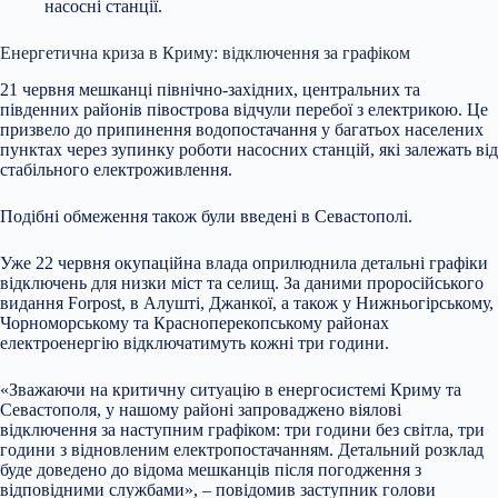
насосні
станції.
Енергетична криза в Криму: відключення за графіком
21 червня мешканці північно-західних, центральних та
південних районів півострова відчули перебої з електрикою. Це
призвело до припинення водопостачання у багатьох населених
пунктах через зупинку роботи насосних станцій, які залежать від
стабільного електроживлення.
Подібні обмеження також були введені в Севастополі.
Уже 22 червня окупаційна влада оприлюднила детальні графіки
відключень для низки міст та селищ. За даними проросійського
видання Forpost, в Алушті, Джанкої, а також у Нижньогірському,
Чорноморському та Красноперекопському районах
електроенергію відключатимуть кожні три години.
«Зважаючи на критичну ситуацію в енергосистемі Криму та
Севастополя, у нашому районі запроваджено віялові
відключення за наступним графіком: три години без світла, три
години з відновленим електропостачанням. Детальний розклад
буде доведено до відома мешканців після погодження з
відповідними службами», – повідомив заступник голови