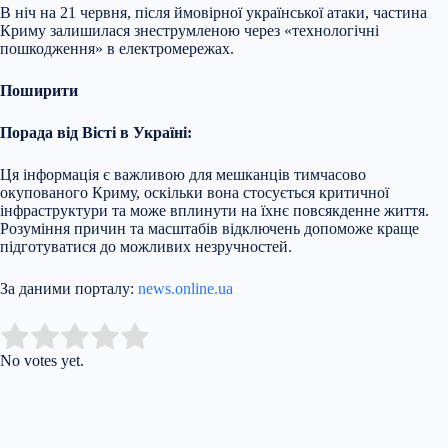
В ніч на 21 червня, після ймовірної української атаки, частина
Криму залишилася знеструмленою через «технологічні
пошкодження» в електромережах.
Поширити
Порада від Вісті в Україні:
Ця інформація є важливою для мешканців тимчасово
окупованого Криму, оскільки вона стосується критичної
інфраструктури та може вплинути на їхнє повсякденне життя.
Розуміння причин та масштабів відключень допоможе краще
підготуватися до можливих незручностей.
За даними порталу:
news.online.ua
Submit Rating
Rate this item:
No votes yet.