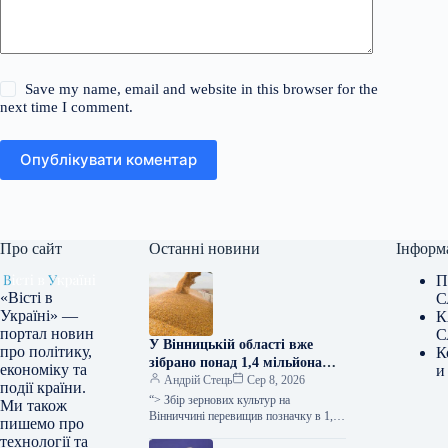
Save my name, email and website in this browser for the
next time I comment.
Опублікувати коментар
Про сайт
Останні новини
Інформ
П
«Вісті в
С
Україні» —
К
портал новин
С
У Вінницькій області вже
про політику,
К
зібрано понад 1,4 мільйона
економіку та
и
тонн зерна, при цьому
Андрій Стець
Сер 8, 2026
події країни.
врожайність перевищує
“> Збір зернових культур на
Ми також
показники минулого року –
Вінниччині перевищив позначку в 1,4
пишемо про
мільйона тонн, про це заявила голова
повідомляє ОВА.
технології та