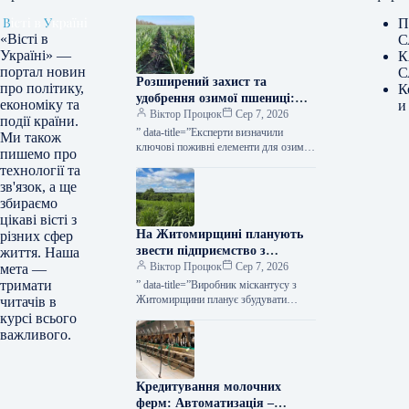
П
«Вісті в
С
Україні» —
К
портал новин
С
Розширений захист та
про політику,
К
удобрення озимої пшениці:
економіку та
и
поради від Ukravit —
Віктор Процюк
Сер 7, 2026
події країни.
КУРКУЛЬ
” data-title=”Експерти визначили
Ми також
ключові поживні елементи для озимої
пишемо про
пшениці восени” data-
технології та
url=”https://kurkul.com/news/41865-
зв'язок, а ще
fahivtsi-nazvali-klyuchovi-elementi-
збираємо
jivlennya-ozimoyi-pshenitsi-voseni”>
цікаві вісті з
Експерти визначили ключові поживні
На Житомирщині планують
різних сфер
елементи для озимої пшениці восени…
звести підприємство з
життя. Наша
переробки міскантусу —
Віктор Процюк
Сер 7, 2026
мета —
КУРКУЛЬ
тримати
” data-title=”Виробник міскантусу з
Житомирщини планує збудувати
читачів в
пелетний завод” data-
курсі всього
url=”https://kurkul.com/news/41863-
важливого.
virobnik-miskantusu-z-jitomirschini-
planuye-zbuduvati-peletniy-zavod”>
Виробник міскантусу з Житомирщини
Кредитування молочних
планує збудувати пелетний завод 7
серпня…
ферм: Автоматизація –