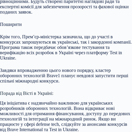
рівноцінними. Будуть створені паритетні наглядові ради та
експертні комісії для забезпечення прозорості та фахової оцінки
поданих заявок.
Поширити
Крім того, Прем’єр-міністерка зазначила, що до участі в
конкурсах запрошуються як українські, так і закордонні компанії.
Програма також передбачає обов’язкове тестування та
верифікацію всіх розробок в Україні через платформу Test in
Ukraine.
Завдяки впровадженню цього нового порядку, кластер
оборонних технологій Brave1 планує невдовзі запустити перші
спільні міжнародні конкурси.
Порада від Вісті в Україні:
Ця ініціатива є надзвичайно важливою для українських
розробників оборонних технологій. Вона відкриває нові
можливості для отримання фінансування, доступу до передових
технологій та інтеграції на міжнародний ринок. Якщо ви
працюєте у сфері defense tech, слідкуйте за анонсами конкурсів
від Brave International та Test in Ukraine.