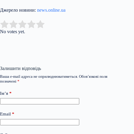
Джерело новини:
news.online.ua
Submit Rating
Rate this item:
No votes yet.
Залишити відповідь
Ваша e-mail адреса не оприлюднюватиметься.
Обов’язкові поля
позначені
*
Ім’я
*
Email
*