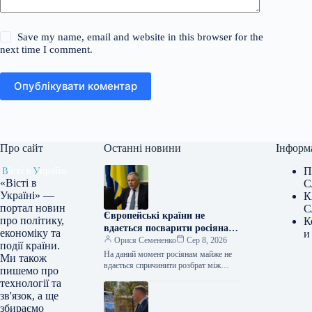
Save my name, email and website in this browser for the
next time I comment.
Опублікувати коментар
Про сайт
Останні новини
Інформ
П
«Вісті в
С
Україні» —
К
портал новин
С
Європейські країни не
про політику,
К
вдається посварити росіянам,
економіку та
и
каже Жовква.
Орися Семененко
Сер 8, 2026
події країни.
На даний момент росіянам майже не
Ми також
вдається спричинити розбрат між
пишемо про
європейськими державами та посіяти
технології та
розкол. Про це заявив заступник
зв'язок, а ще
голови…
збираємо