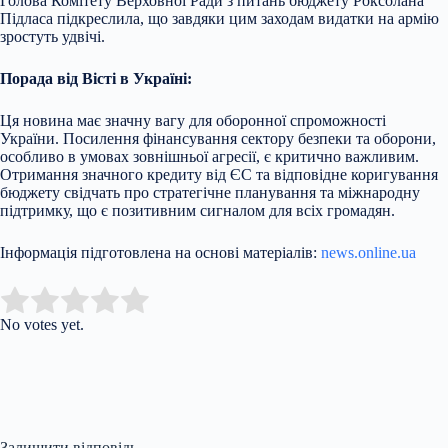
Голова Комітету Верховної Ради з питань бюджету Роксолана
Підласа підкреслила, що завдяки цим заходам видатки на армію
зростуть удвічі.
Порада від Вісті в Україні:
Ця новина має значну вагу для оборонної спроможності
України. Посилення фінансування сектору безпеки та оборони,
особливо в умовах зовнішньої агресії, є критично важливим.
Отримання значного кредиту від ЄС та відповідне коригування
бюджету свідчать про стратегічне планування та міжнародну
підтримку, що є позитивним сигналом для всіх громадян.
Інформація підготовлена на основі матеріалів:
news.online.ua
Submit Rating
Rate this item:
No votes yet.
Залишити відповідь