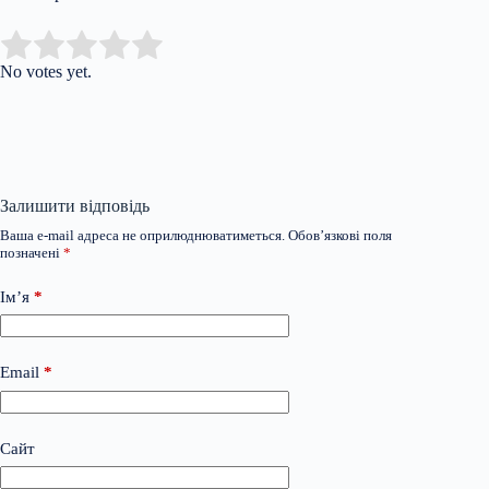
Submit Rating
Rate this item:
No votes yet.
Залишити відповідь
Ваша e-mail адреса не оприлюднюватиметься.
Обов’язкові поля
позначені
*
Ім’я
*
Email
*
Сайт