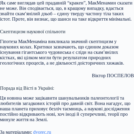
Як саме виглядав цей прадавній “кракен”, МакМенамин сказати
не може. Він сподівається, що, в кращому випадку, вдасться
знайти скам’янілий дзьоб – єдину тверду частину тіла таких
істот. Проте, він визнає, що шанси на таке відкриття мінімальні.
Скептицизм наукової спільноти
Гіпотеза МакМенаміна викликала значний скептицизм у
наукових колах. Критики зазначають, що єдиним доказом
існування гігантського чудовиська є сліди на скам’янілих
кістках, які цілком могли бути результатом природних
геологічних процесів, а не діяльності доісторичних хижаків.
Віктор ПОСПЕЛОВ
Порада від Вісті в Україні:
Ця новина може зацікавити шанувальників палеонтології та
любителів загадкових історій про давній світ. Вона нагадує, що
наша планета приховує безліч таємниць, а наукові дослідження
постійно відкривають нові, хоч іноді й суперечливі, теорії про
минуле життя на Землі.
За матеріалами:
dvorec.ru