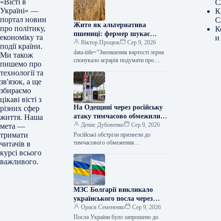
«Вісті в
С
Україні» —
К
портал новин
С
Жито як альтернатива
про політику,
К
пшениці: фермер шукає
економіку та
и
новий напрямок — КУРКУЛЬ
Віктор Процюк
Сер 9, 2026
події країни.
data-title=”Зменшення вартості зерна
Ми також
спонукало аграрія подумати про
пишемо про
перехід з пшениці на жито” data-
технології та
url=”https://kurkul.com/news/41856-
зв'язок, а ще
cherez-padinnya-tsin-na-zerno-fermer-
збираємо
zadumavsya-pro-zaminu-pshenitsi-
цікаві вісті з
jitom”> Зменшення вартості зерна
На Одещині через російську
різних сфер
спонукало аграрія подумати про…
атаку тимчасово обмежили
життя. Наша
проїзд до пунктів пропуску на
Денис Дубовенко
Сер 9, 2026
мета —
кордоні з Молдовою
тримати
Російські обстріли призвели до
тимчасового обмеження
читачів в
транспортного сполучення на певній
курсі всього
ділянці автошляху «Одеса – Рені»,
важливого.
унеможливлюючи дістатися до деяких
пунктів…
МЗС Болгарії викликало
українського посла через
інцидент із дроном,
Орися Семененко
Сер 9, 2026
повідомляють ЗМІ
Посла України було запрошено до