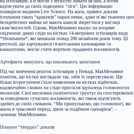
на іхтіозаврів, а й могли з легкістю ламати їм шиї, а потім
відтягувати до своїх підводних “лігв”. Цю інформацію
поширило видання Live Science. На жаль, прямих доказів
існування таких “кракенів” наразі немає, адже м’які тканини цих
безхребетних майже не мають шансів зберегтися у вигляді
скам’янілостей. Однак, МакМенамин вказує на непрямі
свідчення: дивні сліди на кістках 14-метрових іхтіозаврів виду
*Shonisaurus*, які мешкали понад 200 мільйонів років тому. Ці
рептилії, що харчувалися гігантськими кальмарами та
кашалотами, могли стати жертвою прадавніх восьминогів.
Артефакти минулого, що викликають запитання
Під час вивчення решток іхтіозаврів у Неваді, МакМенамин
помітив, що кістки виглядали так, ніби їх перетягували. Ще
більш інтригуючим стало виявлення на кістках відбитків,
надзвичайно схожих на сліди присосок щупалець головоногих
молюсків. Свої висновки палеонтолог ґрунтує на спостереженні
за поведінкою сучасних восьминогів, які також відтягують
здобич до своїх схованок. “Ми припускаємо, що головоногі, які
жили в тріасовий період, діяли за подібним сценарієм”, –
зазначає МакМенамин.
Пошуки “твердих” доказів