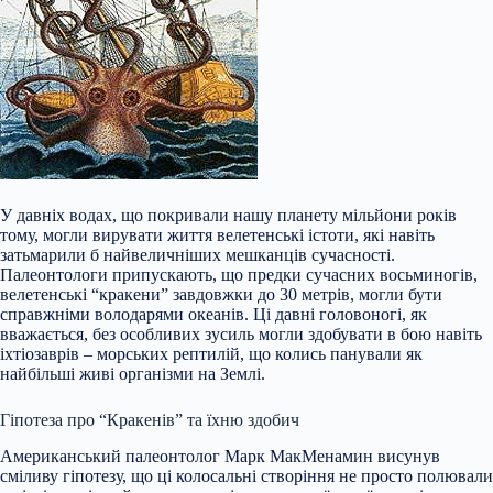
У давніх водах, що покривали нашу планету мільйони років
тому, могли вирувати життя велетенські істоти, які навіть
затьмарили б найвеличніших мешканців сучасності.
Палеонтологи припускають, що предки сучасних восьминогів,
велетенські “кракени” завдовжки до 30 метрів, могли бути
справжніми володарями океанів. Ці давні головоногі, як
вважається, без особливих зусиль могли здобувати в бою навіть
іхтіозаврів – морських
рептилій, що колись панували як
найбільші живі організми на Землі.
Гіпотеза про “Кракенів” та їхню здобич
Американський палеонтолог Марк МакМенамин висунув
сміливу гіпотезу, що ці колосальні створіння не просто полювали