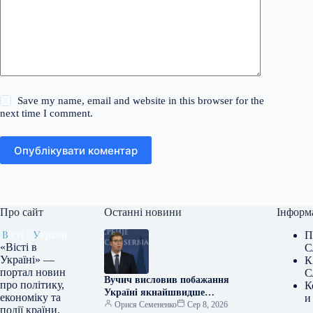
Save my name, email and website in this browser for the
next time I comment.
Опублікувати коментар
Про сайт
Останні новини
Інформ
П
«Вісті в
С
Україні» —
К
портал новин
С
Вучич висловив побажання
про політику,
К
Україні якнайшвидше
економіку та
и
розпочати та завершити усі
Орися Семененко
Сер 8, 2026
події країни.