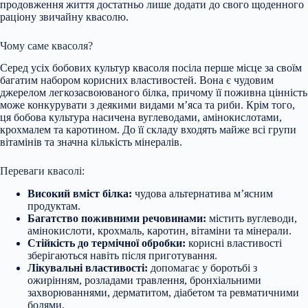
продовження життя достатньо лише додати до свого щоденного
раціону звичайну квасолю.
Чому саме квасоля?
Серед усіх бобових культур квасоля посіла перше місце за своїм
багатим набором
корисних властивостей. Вона є чудовим
джерелом легкозасвоюваного білка, причому її поживна цінність
може конкурувати з деякими видами м’яса та риби. Крім того,
ця бобова культура насичена вуглеводами, амінокислотами,
крохмалем та каротином. До її складу входять майже всі групи
вітамінів та значна кількість мінералів.
Переваги квасолі:
Високий вміст білка:
чудова альтернатива м’ясним
продуктам.
Багатство поживними речовинами:
містить вуглеводи,
амінокислоти, крохмаль, каротин, вітаміни та мінерали.
Стійкість до термічної обробки:
корисні властивості
зберігаються навіть після приготування.
Лікувальні властивості:
допомагає у боротьбі з
ожирінням, розладами травлення, бронхіальними
захворюваннями, дерматитом, діабетом та ревматичними
болями.