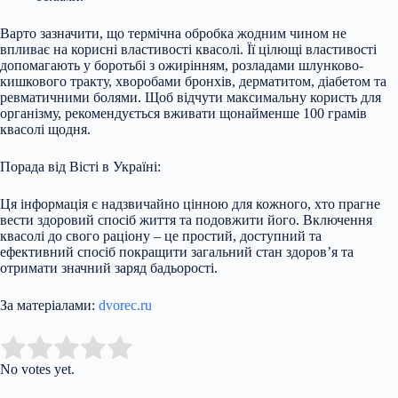
Варто зазначити, що термічна обробка жодним чином не
впливає на корисні властивості квасолі. Її цілющі властивості
допомагають у боротьбі з ожирінням, розладами шлунково-
кишкового тракту, хворобами бронхів, дерматитом, діабетом та
ревматичними болями. Щоб відчути максимальну користь для
організму, рекомендується вживати щонайменше 100 грамів
квасолі щодня.
Порада від Вісті в Україні:
Ця інформація є надзвичайно цінною для кожного, хто прагне
вести здоровий спосіб життя та подовжити його. Включення
квасолі до свого раціону – це простий, доступний та
ефективний спосіб покращити загальний стан здоров’я та
отримати значний заряд бадьорості.
За матеріалами:
dvorec.ru
Submit Rating
Rate this item:
No votes yet.