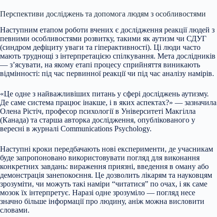
Перспективи досліджень та допомога людям з особливостями
Наступним етапом роботи вчених є дослідження реакції людей з
певними особливостями розвитку, такими як аутизм чи СДУГ
(синдром дефіциту уваги та гіперактивності). Ці люди часто
мають труднощі з інтерпретацією спілкування. Мета дослідників
— з’ясувати, на якому етапі процесу сприйняття виникають
відмінності: під час первинної реакції чи під час аналізу намірів.
«Це одне з найважливіших питань у сфері досліджень аутизму.
Де саме система працює інакше, і в яких аспектах?» — зазначила
Олена Рістіч, професор психології в Університеті Макгілла
(Канада) та старша авторка дослідження, опублікованого у
вересні в журналі Communications Psychology.
Наступні кроки передбачають нові експерименти, де учасникам
буде запропоновано використовувати погляд для виконання
конкретних завдань: вираження приязні, введення в оману або
демонстрація занепокоєння. Це дозволить лікарям та науковцям
зрозуміти, чи можуть такі наміри “читатися” по очах, і як саме
мозок їх інтерпретує. Наразі одне зрозуміло — погляд несе
значно більше інформації про людину, аніж можна висловити
словами.