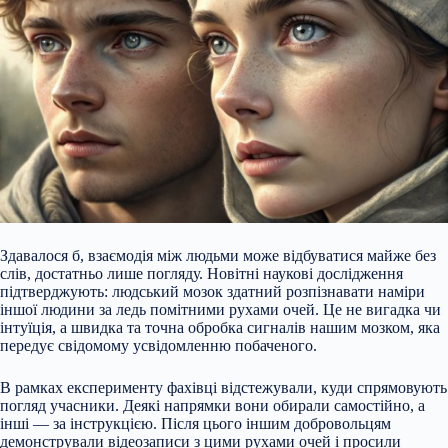
Здавалося б, взаємодія між людьми може відбуватися майже без
слів, достатньо лише погляду. Новітні наукові дослідження
підтверджують: людський мозок здатний розпізнавати наміри
іншої людини за ледь помітними рухами очей. Це не вигадка чи
інтуїція, а швидка та точна обробка сигналів нашим мозком, яка
передує свідомому усвідомленню побаченого.
В рамках експерименту фахівці відстежували, куди спрямовують
погляд учасники. Деякі напрямки вони обирали самостійно, а
інші — за інструкцією. Після цього іншим добровольцям
демонстрували відеозаписи з цими рухами очей і просили