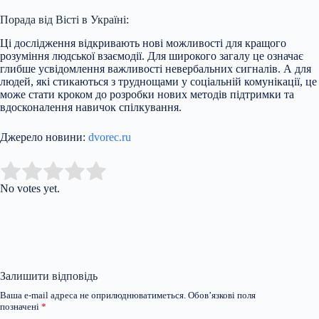
Порада від Вісті в Україні:
Ці дослідження відкривають нові можливості для кращого
розуміння людської взаємодії. Для широкого загалу це означає
глибше усвідомлення важливості невербальних сигналів. А для
людей, які стикаються з труднощами у соціальній комунікації, це
може стати кроком до розробки нових методів підтримки та
вдосконалення навичок спілкування.
Джерело новини:
dvorec.ru
Submit Rating
Rate this item:
No votes yet.
Залишити відповідь
Ваша e-mail адреса не оприлюднюватиметься.
Обов’язкові поля
позначені
*