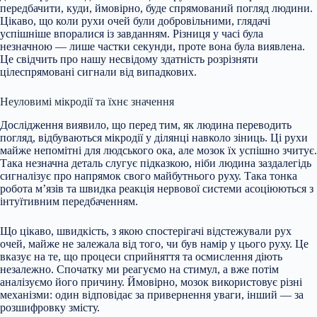
передбачити, куди, ймовірно, буде спрямований погляд людини.
Цікаво, що коли рухи очей були добровільними, глядачі
успішніше впоралися із завданням. Різниця у часі була
незначною — лише частки секунди, проте вона була виявлена.
Це свідчить про нашу несвідому здатність розрізняти
цілеспрямовані сигнали від випадкових.
Неуловимі мікродії та їхнє значення
Дослідження виявило, що перед тим, як людина переводить
погляд, відбуваються мікродії у ділянці навколо зіниць. Ці рухи
майже непомітні для людського ока, але мозок їх успішно зчитує.
Така незначна деталь слугує підказкою, ніби людина заздалегідь
сигналізує про напрямок свого майбутнього руху. Така тонка
робота м’язів та швидка реакція нервової системи асоціюються з
інтуїтивним передбаченням.
Що цікаво, швидкість, з якою спостерігачі відстежували рух
очей, майже не залежала від того, чи був намір у цього руху. Це
вказує на те, що процеси сприйняття та осмислення діють
незалежно. Спочатку ми реагуємо на стимул, а вже потім
аналізуємо його причину. Ймовірно, мозок використовує різні
механізми: один відповідає за привернення уваги, інший — за
розшифровку змісту.