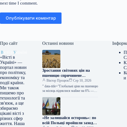
next time I comment.
Опублікувати коментар
Про сайт
Останні новини
Інформ
П
«Вісті в
С
Україні» —
К
портал новин
С
Зростання світових цін на
про політику,
К
пшеницю спричинене
економіку та
и
спекуляцією та ситуацією в
Віктор Процюк
Сер 10, 2026
події країни.
Чорноморському регіоні —
” data-title=”Глобальні ціни на пшеницю
Ми також
КУРКУЛЬ
за місяць піднялися майже на 6% —
пишемо про
ФАО” data-
технології та
url=”https://kurkul.com/news/41872-
зв'язок, а ще
svitovi-tsini-na-pshenitsyu-za-misyats-
збираємо
zrosli-mayje-na-6–fao”> Глобальні ціни
цікаві вісті з
на пшеницю за місяць…
«Не залишайся осторонь»: по
різних сфер
всій Польщі пройшли заходи
життя. Наша