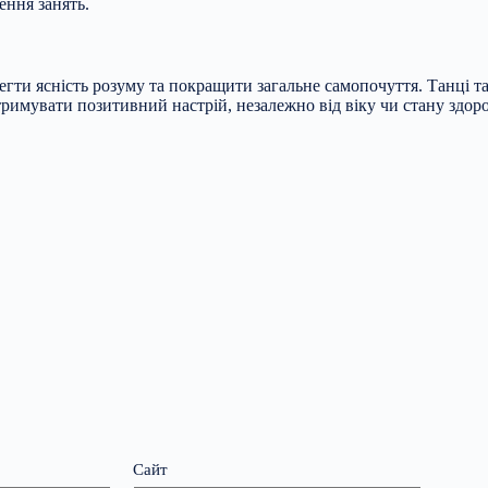
ння занять.
егти ясність розуму та покращити загальне самопочуття. Танці т
римувати позитивний настрій, незалежно від віку чи стану здоро
Сайт