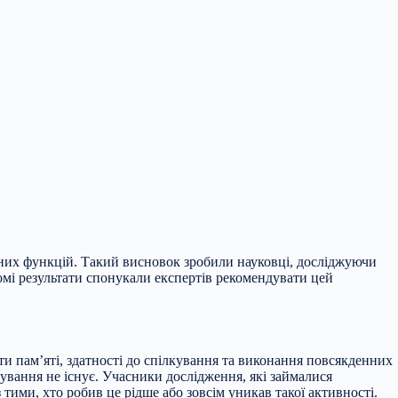
них функцій. Такий висновок зробили науковці, досліджуючи
омі результати спонукали експертів рекомендувати цей
ти пам’яті, здатності до спілкування та виконання повсякденних
кування не існує. Учасники дослідження, які займалися
ми, хто робив це рідше або зовсім уникав такої активності.