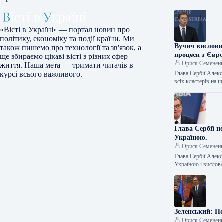
«Вісті в Україні» — портал новин про
політику, економіку та події країни. Ми
Вучич вислови
також пишемо про технології та зв'язок, а
процеси з Євр
ще збираємо цікаві вісті з різних сфер
Орися Семенен
життя. Наша мета — тримати читачів в
Глава Сербії Алек
курсі всього важливого.
всіх кластерів на
Глава Сербії 
Україною.
Орися Семенен
Глава Сербії Алек
Україною і висло
Зеленський: П
Орися Семенен