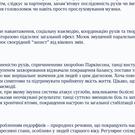
тм, слідкує за партнером, запам’ятовує послідовність рухів чи і
ня головоломок чи навіть просто прослуховування музики.
е навантаження, соціальну взаємодію, координацію рухів та тво
агаторазово підсилює загальний ефект. Мозок змушений паралель
ює своєрідний “захист” від вікових змін.
льненістю рухів, спричиненими хворобою Паркінсона, танці вис
упенем захворювання відзначали покращення балансу, постави т
 що має вирішальне значення для людей з цим діагнозом. Хоча по
 симптоми та підтримувати прийнятну якість життя. Цікаво, що
аємодії.
, при якому імунна система атакує суглоби, викликаючи болісні
казав неочікувані результати: танці суттєво зменшили біль та за
хронічної втоми, покращення настрою та загальної стабілізації 
иробленням ендорфінів – природних речовин, що покращують наст
ресивні стани, особливо у людей старшого віку. Регулярне спілку