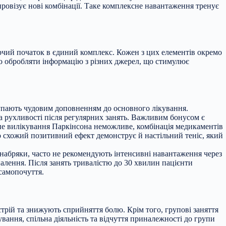
мпровізує нові комбінації. Таке комплексне навантаження тренує
рчий початок в єдиний комплекс. Кожен з цих елементів окремо
но обробляти інформацію з різних джерел, що стимулює
тупають чудовим доповненням до основного лікування.
а рухливості після регулярних занять. Важливим бонусом є
вне вилікування Паркінсона неможливе, комбінація медикаментів
 схожий позитивний ефект демонструє й настільний теніс, який
 набряки, часто не рекомендують інтенсивні навантаження через
палення. Після занять тривалістю до 30 хвилин пацієнти
самопочуття.
рій та знижують сприйняття болю. Крім того, групові заняття
вання, спільна діяльність та відчуття приналежності до групи