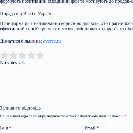
формують позитивний емоційний фон та мотивують до продовже
Порада від Вісті в Україні:
Ця інформація є надзвичайно корисною для всіх, хто прагне збер
ефективний спосіб тренувати мозок, зміцнювати здоров’я та підт
Дізнатися більше на:
dvorec.ru
Submit Rating
Rate this item:
No votes yet.
Залишити відповідь
Ваша e-mail адреса не оприлюднюватиметься.
Обов’язкові поля позначені
*
Ім’я
*
Email
*