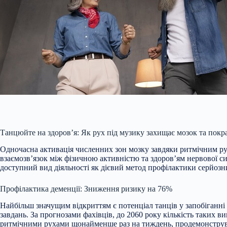
Танцюйте на здоров’я: Як рух під музику захищає мозок та пок
Одночасна активація численних зон мозку завдяки ритмічним ру
взаємозв’язок між фізичною активністю та здоров’ям нервової с
доступний вид діяльності як дієвий метод профілактики серйоз
Профілактика деменції: Зниження ризику на 76%
Найбільш значущим відкриттям є потенціал танців у запобіганні 
завдань. За прогнозами фахівців, до 2060 року кількість таких в
ритмічними рухами щонайменше раз на тиждень, продемонстрували