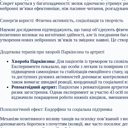
Секрет криється у багатозадачності: мозок одночасно утримує ри
нейронні зв’язки ефективніше, ніж пасивне читання, розгадуван
Синергія користі: Фізична активність, соціалізація та творчість
Наукові дослідження підтверджують, що танці об’єднують фізичн
позитивно впливає на когнітивні здібності, але їх поєднання б
утворення нових нейронних зв’язків та зміцнює наявні. Це створ
Додаткова терапія при хворобі Паркінсона та артриті
Хвороба Паркінсона:
Для пацієнтів із тремором та спові
Експерименти показали, що особи з легким та помірним ст
підвищення самооцінки та стабілізація емоційного стану,
та доступних рухових активностей допомагає контролювати
також вимагає швидкої реакції, координації та соціальної вз
Ревматоїдний артрит:
Пацієнтам з ревматоїдним артритом
ризик загострення. Однак експеримент за участю 43 осіб по
відзначили покращення роботи нижніх кінцівок, зменшення 
Психологічний ефект: Ендорфіни та соціальна підтримка
Механізм позитивного впливу танців на психіку пов’язаний з в
допомагають боротися з почуттям ізоляції, яке часто посилює деп