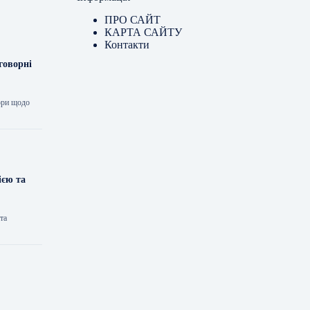
ПРО САЙТ
КАРТА САЙТУ
Контакти
говорні
ори щодо
ією та
та