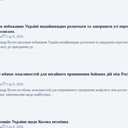
в побажання Україні якнайшвидше розпочати та завершити усі пере
осоюзом.
ко
Сер 8, 2026
сандр Вучич висловив побажання Україні якнайшвидше розпочати та завершити перегов
 шляху до приєднання до…
не вбачає можливостей для негайного припинення бойових дій між Рос
ко
Сер 8, 2026
сандр Вучич не вбачає можливостей для оперативного завершення конфлікту між росією 
влює занепокоєння щодо майбутньої…
озиція України щодо Косова незмінна
ко
Сер 8, 2026