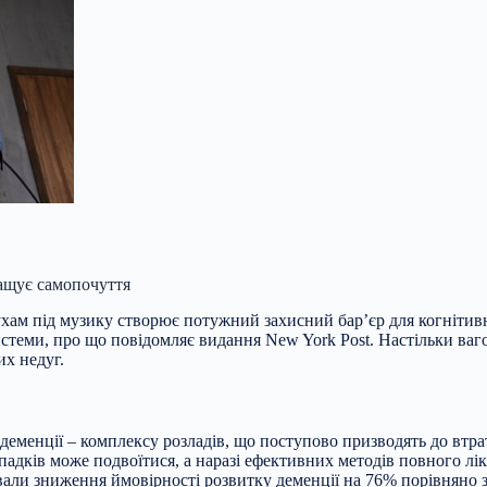
ращує самопочуття
хам під музику створює потужний захисний бар’єр для когнітив
истеми, про що повідомляє видання New York Post. Настільки ваг
них
недуг.
деменції – комплексу розладів, що поступово призводять до втра
ипадків може подвоїтися, а наразі ефективних методів повного лі
 зниження ймовірності розвитку деменції на 76% порівняно з ти