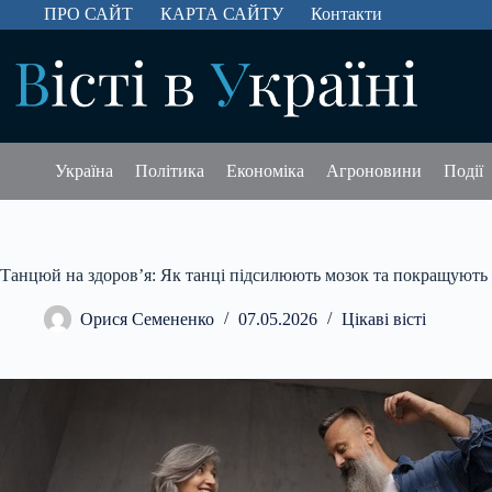
Перейти
ПРО САЙТ
КАРТА САЙТУ
Контакти
до
вмісту
Україна
Політика
Економіка
Агроновини
Події
Танцюй на здоров’я: Як танці підсилюють мозок та покращують
Орися Семененко
07.05.2026
Цікаві вісті