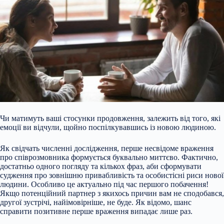
Чи матимуть ваші стосунки продовження, залежить від того, які
емоції ви відчули, щойно поспілкувавшись із новою людиною.
Як свідчать численні дослідження, перше несвідоме враження
про співрозмовника формується буквально миттєво. Фактично,
достатньо одного погляду та кількох фраз, аби сформувати
судження про зовнішню привабливість та особистісні риси нової
людини. Особливо це актуально під час першого побачення!
Якщо потенційний партнер з
якихось причин вам не сподобався,
другої зустрічі, найімовірніше, не буде. Як відомо, шанс
справити позитивне перше враження випадає лише раз.