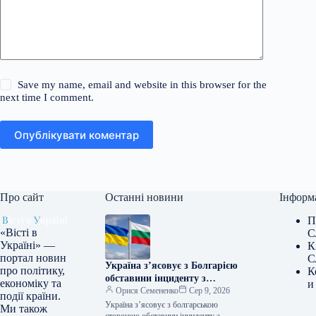
Save my name, email and website in this browser for the
next time I comment.
Опублікувати коментар
Про сайт
Останні новини
Інформ
П
«Вісті в
С
Україні» —
К
портал новин
С
Україна з’ясовує з Болгарією
про політику,
К
обставини інциденту з
економіку та
и
безпілотником, повідомили в
Орися Семененко
Сер 9, 2026
події країни.
МЗС
Україна з’ясовує з болгарською
Ми також