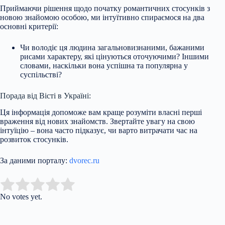
Приймаючи рішення щодо початку романтичних стосунків з
новою знайомою особою, ми інтуїтивно спираємося на два
основні критерії:
Чи володіє ця людина загальновизнаними, бажаними
рисами характеру, які цінуються оточуючими? Іншими
словами, наскільки вона успішна та популярна у
суспільстві?
Порада від Вісті в Україні:
Ця інформація допоможе вам краще розуміти власні перші
враження від нових знайомств. Звертайте увагу на свою
інтуїцію – вона часто підказує, чи варто витрачати час на
розвиток стосунків.
За даними порталу:
dvorec.ru
Submit Rating
Rate this item:
No votes yet.