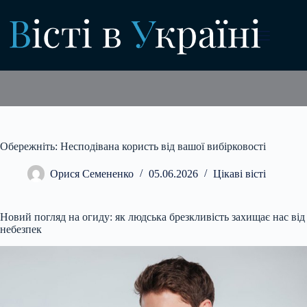
Перейти
до
вмісту
Обережніть: Несподівана користь від вашої вибірковості
Орися Семененко
05.06.2026
Цікаві вісті
Новий погляд на огиду: як людська брезкливість захищає нас від
небезпек