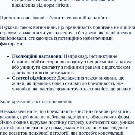
відхилення від норм гігієни.
Причинно-наслідкові зв’язки та еволюційна пам’ять
Науковці також відзначили, що брезкливість пов’язана не лише зі
страхом зараження чи ушкодження, а й з діями, які наші предки
здійснювали, стикаючись із потенційно небезпечними
факторами:
Еволюційні настанови:
Наприклад, інстинктивне
бажання обійти стороною людину з неприємним запахом
або уникнути контакту з гнійними ранами є відголоском
давніх інстинктів виживання.
Статеві відмінності:
Дослідження також виявили, що
жінки, як правило, більш схильні до брезгливості, ніж
чоловіки, які частіше демонструють схильність до ризику.
Коли брезкливість стає проблемою
Незважаючи на те, що брезкливість є інстинктивною реакцією,
важливо, щоб вона не набувала надмірних, обмежуючих форм.
Якщо людина відчуває постійну потребу в антисептиках, уникає
дотиків до поверхонь у громадських місцях, це може свідчити
про розвиток психічної патології, яка потребує консультації