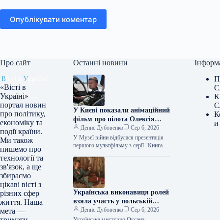
Опублікувати коментар
Про сайт
Останні новини
Інформ
П
«Вісті в
С
Україні» —
К
портал новин
С
У Києві показали анімаційний
про політику,
К
фільм про пілота Олексія
економіку та
и
«Мунфіша» Меся
Денис Дубовенко
Сер 6, 2026
події країни.
У Музеї війни відбулася презентація
Ми також
першого мультфільму з серії "Книга-
пишемо про
мандрівка. Герої", присвяченого
технології та
Олексію «Мунфішу» Месю. Про це
зв'язок, а ще
інформує кореспондент Укрінформу.
збираємо
…
цікаві вісті з
Українська виконавиця ролей
різних сфер
взяла участь у польській
життя. Наша
стрічці від Netflix
Денис Дубовенко
Сер 6, 2026
мета —
тримати
Українська мисткиня Оксана