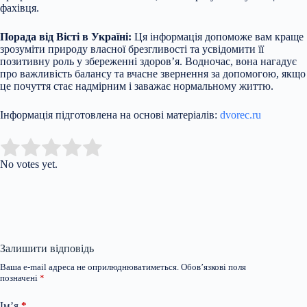
фахівця.
Порада від Вісті в Україні:
Ця інформація допоможе вам краще
зрозуміти природу власної брезгливості та усвідомити її
позитивну роль у збереженні здоров’я. Водночас, вона нагадує
про важливість балансу та вчасне звернення за допомогою, якщо
це почуття стає надмірним і заважає нормальному життю.
Інформація підготовлена на основі матеріалів:
dvorec.ru
Submit Rating
Rate this item:
No votes yet.
Залишити відповідь
Ваша e-mail адреса не оприлюднюватиметься.
Обов’язкові поля
позначені
*
Ім’я
*