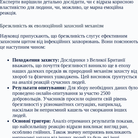
Експерти вирішили детально дослідити, чи є відраза корисною
властивістю для людини, чи, можливо, це марна емоційна
реакція.
Брезкливість як еволюційний захисний механізм
Науковці припускають, що брезкливість слугує ефективним
захисним щитом від інфекційних захворювань. Вони пояснюють
це наступним чином:
Походження захисту:
Дослідники з Великої Британії
вважають, що почуття брезгливості виникло ще в епоху
наших далеких предків як природний механізм захисту від
хвороб та фізичних ушкоджень. Цей висновок ґрунтується
на аналізі реакцій сучасних людей.
Результати опитування:
Для збору необхідних даних було
проведено онлайн-опитування за участю 2500
добровольців. Учасників просили оцінити свій рівень
брезгливості у різноманітних ситуаціях, наприклад,
наскільки їм неприємний кашель чи сморкання інших
людей.
Основні тригери:
Аналіз отриманих результатів показав,
що найсильнішу реакцію відрази викликає вигляд ран,
особливо гнійних. Також значну неприязнь викликають
неприємні запахи від інших людей та будь-які інші