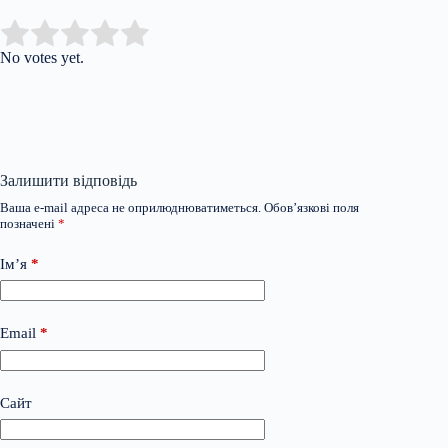
Submit Rating
Rate this item:
No votes yet.
Залишити відповідь
Ваша e-mail адреса не оприлюднюватиметься.
Обов’язкові поля
позначені
*
Ім’я
*
Email
*
Сайт