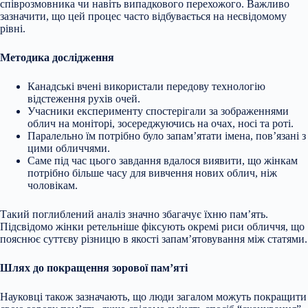
співрозмовника чи навіть випадкового перехожого. Важливо
зазначити, що цей процес часто відбувається на несвідомому
рівні.
Методика
дослідження
Канадські вчені використали передову технологію
відстеження рухів очей.
Учасники експерименту спостерігали за зображеннями
облич на моніторі, зосереджуючись на очах, носі та роті.
Паралельно їм потрібно було запам’ятати імена, пов’язані з
цими обличчями.
Саме під час цього завдання вдалося виявити, що жінкам
потрібно більше часу для вивчення нових облич, ніж
чоловікам.
Такий поглиблений аналіз значно збагачує їхню пам’ять.
Підсвідомо жінки ретельніше фіксують окремі риси обличчя, що
пояснює суттєву різницю в якості запам’ятовування між статями.
Шлях до покращення зорової пам’яті
Науковці також зазначають, що люди загалом можуть покращити