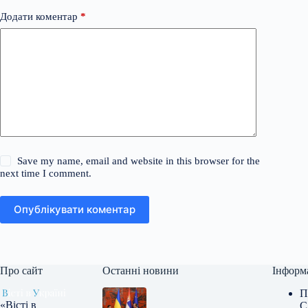
Додати коментар
*
Save my name, email and website in this browser for the
next time I comment.
Опублікувати коментар
Про сайт
Останні новини
Інформ
П
«Вісті в
С