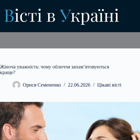
Перейти
до
вмісту
Жіноча уважність: чому обличчя запам’ятовуються
краще?
Орися Семененко
22.06.2026
Цікаві вісті