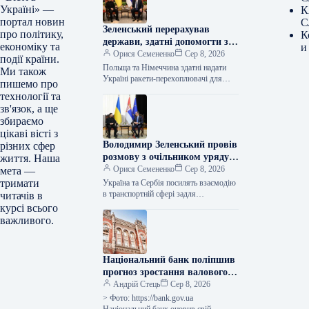
Україні» —
К
портал новин
С
Зеленський перерахував
про політику,
К
держави, здатні допомогти з
економіку та
и
ракетами-перехоплювачами
Орися Семененко
Сер 8, 2026
події країни.
Польща та Німеччина здатні надати
Ми також
Україні ракети-перехоплювачі для
пишемо про
систем “Петріот”. Про це заявив
технології та
Президент Володимир Зеленський під
зв'язок, а ще
час спілкування з…
збираємо
цікаві вісті з
Володимир Зеленський провів
різних сфер
розмову з очільником уряду
життя. Наша
Сербії щодо втілення спільних
Орися Семененко
Сер 8, 2026
мета —
бізнес-ініціатив.
тримати
Україна та Сербія посилять взаємодію
в транспортній сфері задля
читачів в
покращення зв’язності між державами
курсі всього
та зміцнення логістичних мереж
важливого.
регіону. Про це…
Національний банк поліпшив
прогноз зростання валового
внутрішнього продукту
Андрій Стець
Сер 8, 2026
України в третьому кварталі
> Фото: https://bank.gov.ua