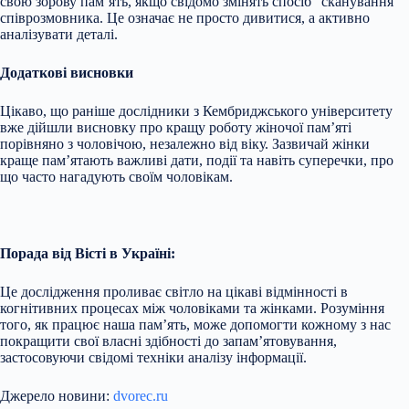
свою зорову пам’ять, якщо свідомо змінять спосіб “сканування”
співрозмовника. Це означає не просто дивитися, а активно
аналізувати деталі.
Додаткові висновки
Цікаво, що раніше дослідники з Кембриджського університету
вже дійшли висновку про кращу роботу жіночої пам’яті
порівняно з чоловічою, незалежно від віку. Зазвичай жінки
краще пам’ятають важливі дати, події та навіть суперечки, про
що часто нагадують своїм чоловікам.
Порада від Вісті в Україні:
Це дослідження проливає світло на цікаві відмінності в
когнітивних процесах між чоловіками та жінками. Розуміння
того, як працює наша пам’ять, може допомогти кожному з нас
покращити свої власні здібності до запам’ятовування,
застосовуючи свідомі техніки аналізу інформації.
Джерело новини:
dvorec.ru