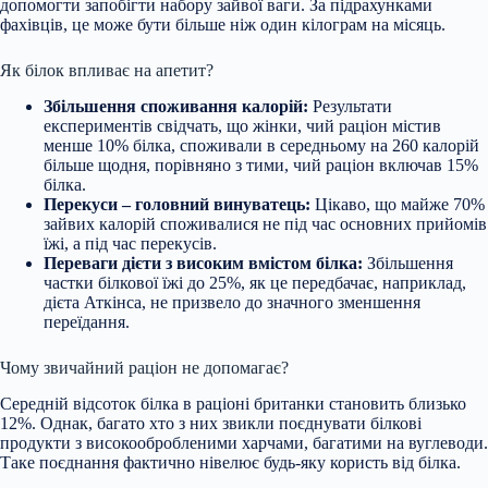
допомогти запобігти набору зайвої ваги. За підрахунками
фахівців, це
може бути більше ніж один кілограм на місяць.
Як білок впливає на апетит?
Збільшення споживання калорій:
Результати
експериментів свідчать, що жінки, чий раціон містив
менше 10% білка, споживали в середньому на 260 калорій
більше щодня, порівняно з тими, чий раціон включав 15%
білка.
Перекуси – головний винуватець:
Цікаво, що майже 70%
зайвих калорій споживалися не під час основних прийомів
їжі, а під час перекусів.
Переваги дієти з високим вмістом білка:
Збільшення
частки білкової їжі до 25%, як це передбачає, наприклад,
дієта Аткінса, не призвело до значного зменшення
переїдання.
Чому звичайний раціон не допомагає?
Середній відсоток білка в раціоні британки становить близько
12%. Однак, багато хто з них звикли поєднувати білкові
продукти з високообробленими харчами, багатими на вуглеводи.
Таке поєднання фактично нівелює будь-яку користь від білка.