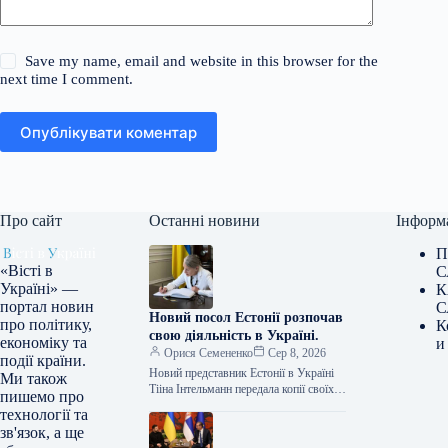
Save my name, email and website in this browser for the
next time I comment.
Опублікувати коментар
Про сайт
Останні новини
Інформ
П
«Вісті в
С
Україні» —
К
портал новин
С
Новий посол Естонії розпочав
про політику,
К
свою діяльність в Україні.
економіку та
и
Орися Семененко
Сер 8, 2026
події країни.
Новий представник Естонії в Україні
Ми також
Тііна Інтельманн передала копії своїх
пишемо про
дипломатичних вірчих грамот
технології та
заступнику міністра закордонних справ
зв'язок, а ще
України Євгену Перебийносу.…