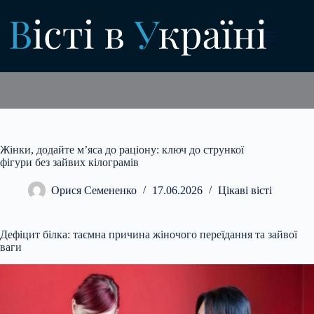
Перейти
до
вмісту
Жінки, додайте м’яса до раціону: ключ до стрункої
фігури без зайвих кілограмів
Орися Семененко
17.06.2026
Цікаві вісті
Дефіцит білка: таємна причина жіночого переїдання та зайвої
ваги