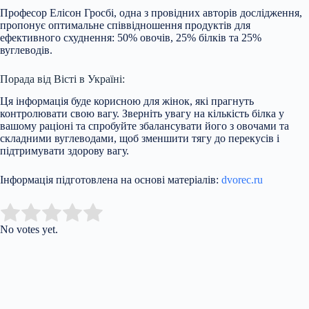
Професор Елісон Гросбі, одна з провідних авторів дослідження,
пропонує оптимальне співвідношення продуктів для
ефективного схуднення: 50% овочів, 25% білків та 25%
вуглеводів.
Порада від Вісті в Україні:
Ця інформація буде корисною для жінок, які прагнуть
контролювати свою вагу. Зверніть увагу на кількість білка у
вашому раціоні та спробуйте збалансувати його з овочами та
складними вуглеводами, щоб зменшити тягу до перекусів і
підтримувати здорову вагу.
Інформація підготовлена на основі матеріалів:
dvorec.ru
Submit Rating
Rate this item:
No votes yet.