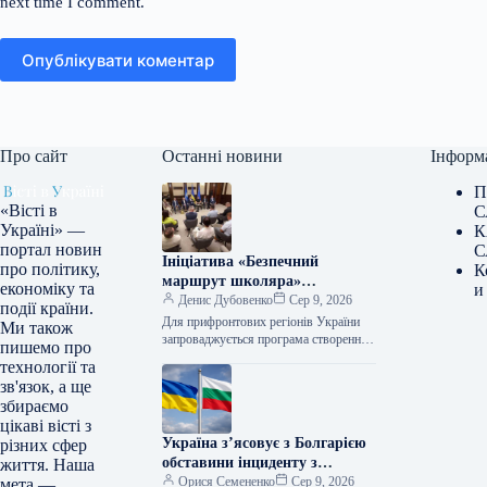
next time I comment.
Опублікувати коментар
Про сайт
Останні новини
Інформ
П
«Вісті в
С
Україні» —
К
портал новин
С
Ініціатива «Безпечний
про політику,
К
маршрут школяра»
економіку та
и
стартувала для громад,
Денис Дубовенко
Сер 9, 2026
події країни.
розташованих поблизу лінії
Для прифронтових регіонів України
Ми також
фронту.
запроваджується програма створення
пишемо про
безпечних шляхів для учнів,
технології та
передбачаючи розміщення пересувних
зв'язок, а ще
сховищ. Про це поінформував
збираємо
у Фейсбуці заступник глави…
цікаві вісті з
Україна з’ясовує з Болгарією
різних сфер
обставини інциденту з
життя. Наша
безпілотником, повідомили в
Орися Семененко
Сер 9, 2026
мета —