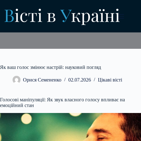
Перейти
до
вмісту
Як ваш голос змінює настрій: науковий погляд
Орися Семененко
02.07.2026
Цікаві вісті
Голосові маніпуляції: Як звук власного голосу впливає на
емоційний стан