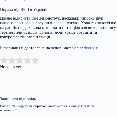
Порада від Вісті в Україні:
Цікаве відкриття, яке демонструє, наскільки глибоко звук
нашого власного голосу впливає на психіку. Хоча технологія ще
на ранніх стадіях, вона може мати потенціал для використання у
терапевтичних цілях, допомагаючи краще розуміти та
контролювати власні емоції.
Інформація підготовлена на основі матеріалів:
dvorec.ru
Submit Rating
Rate this item:
No votes yet.
Залишити відповідь
Ваша e-mail адреса не оприлюднюватиметься.
Обов’язкові поля
позначені
*