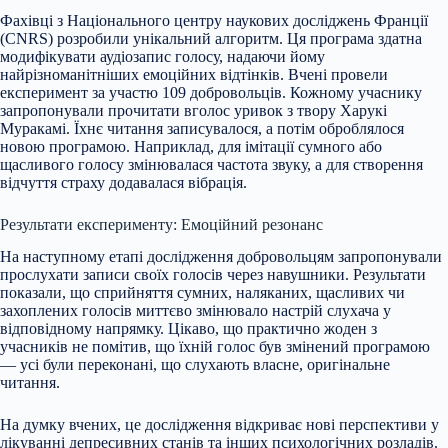
Фахівці з Національного центру наукових досліджень Франції
(CNRS) розробили унікальний алгоритм. Ця програма здатна
модифікувати аудіозапис
голосу, надаючи йому
найрізноманітніших емоційних відтінків. Вчені провели
експеримент за участю 109 добровольців. Кожному учаснику
запропонували прочитати вголос уривок з твору Харукі
Муракамі. Їхнє читання записувалося, а потім оброблялося
новою програмою. Наприклад, для імітації сумного або
щасливого голосу змінювалася частота звуку, а для створення
відчуття страху додавалася вібрація.
Результати експерименту: Емоційний резонанс
На наступному етапі дослідження добровольцям запропонували
прослухати записи своїх голосів через навушники. Результати
показали, що сприйняття сумних, наляканих, щасливих чи
захоплених голосів миттєво змінювало настрій слухача у
відповідному напрямку. Цікаво, що практично жоден з
учасників не помітив, що їхній голос був змінений програмою
— усі були переконані, що слухають власне, оригінальне
читання.
На думку вчених, це дослідження відкриває нові перспективи у
лікуванні депресивних станів та інших психологічних розладів.