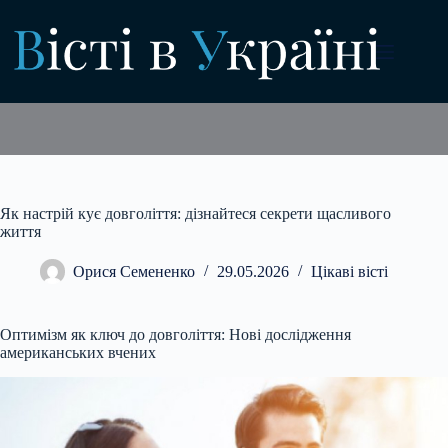
Перейти
до
вмісту
Як настрій кує довголіття: дізнайтеся секрети щасливого
життя
Орися Семененко
29.05.2026
Цікаві вісті
Оптимізм як ключ до довголіття: Нові дослідження
американських вчених