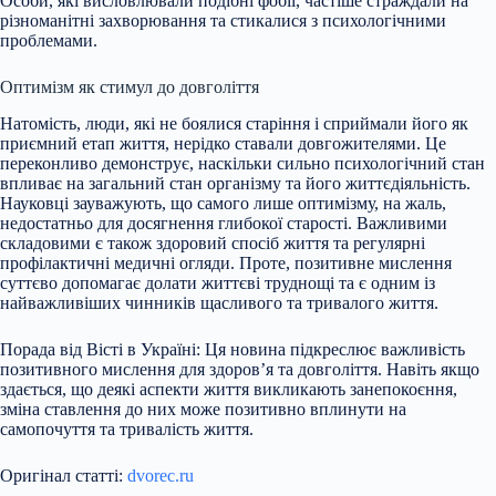
Особи, які висловлювали подібні фобії, частіше страждали на
різноманітні захворювання та стикалися з психологічними
проблемами.
Оптимізм як стимул до довголіття
Натомість, люди, які не боялися старіння і сприймали його як
приємний етап життя, нерідко ставали довгожителями. Це
переконливо демонструє, наскільки сильно психологічний стан
впливає на загальний стан організму та його життєдіяльність.
Науковці зауважують, що самого лише оптимізму, на жаль,
недостатньо для досягнення глибокої старості. Важливими
складовими є також здоровий спосіб життя та регулярні
профілактичні медичні огляди. Проте, позитивне мислення
суттєво допомагає долати життєві труднощі та є одним із
найважливіших чинників щасливого та тривалого життя.
Порада від Вісті в Україні: Ця новина підкреслює важливість
позитивного мислення для здоров’я та довголіття. Навіть якщо
здається, що деякі аспекти життя викликають занепокоєння,
зміна ставлення до них може позитивно вплинути на
самопочуття та тривалість життя.
Оригінал статті:
dvorec.ru