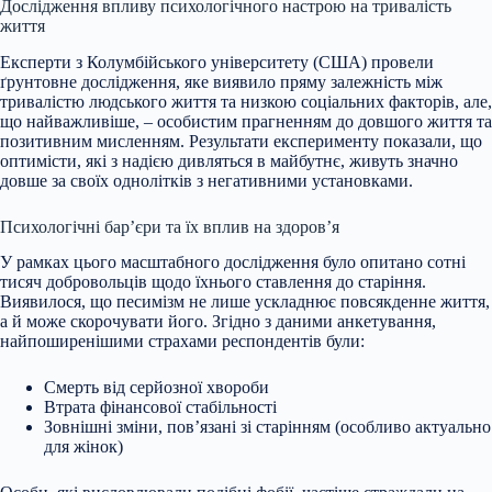
Дослідження впливу психологічного настрою на тривалість
життя
Експерти з Колумбійського університету (США) провели
ґрунтовне дослідження, яке виявило пряму залежність між
тривалістю
людського життя та низкою соціальних факторів, але,
що найважливіше, – особистим прагненням до довшого життя та
позитивним мисленням. Результати експерименту показали, що
оптимісти, які з надією дивляться в майбутнє, живуть значно
довше за своїх однолітків з негативними установками.
Психологічні бар’єри та їх вплив на здоров’я
У рамках цього масштабного дослідження було опитано сотні
тисяч добровольців щодо їхнього ставлення до старіння.
Виявилося, що песимізм не лише ускладнює повсякденне життя,
а й може скорочувати його. Згідно з даними анкетування,
найпоширенішими страхами респондентів були:
Смерть від серйозної хвороби
Втрата фінансової стабільності
Зовнішні зміни, пов’язані зі старінням (особливо актуально
для жінок)