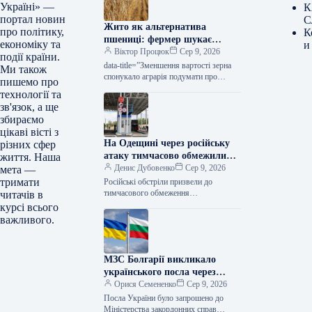
Україні» —
К
портал новин
С
Жито як альтернатива
про політику,
К
пшениці: фермер шукає
економіку та
и
новий напрямок — КУРКУЛЬ
Віктор Процюк
Сер 9, 2026
події країни.
data-title=”Зменшення вартості зерна
Ми також
спонукало аграрія подумати про
пишемо про
перехід з пшениці на жито” data-
технології та
url=”https://kurkul.com/news/41856-
зв'язок, а ще
cherez-padinnya-tsin-na-zerno-fermer-
збираємо
zadumavsya-pro-zaminu-pshenitsi-
цікаві вісті з
jitom”> Зменшення вартості зерна
На Одещині через російську
різних сфер
спонукало аграрія подумати про…
атаку тимчасово обмежили
життя. Наша
проїзд до пунктів пропуску на
Денис Дубовенко
Сер 9, 2026
мета —
кордоні з Молдовою
тримати
Російські обстріли призвели до
тимчасового обмеження
читачів в
транспортного сполучення на певній
курсі всього
ділянці автошляху «Одеса – Рені»,
важливого.
унеможливлюючи дістатися до деяких
пунктів…
МЗС Болгарії викликало
українського посла через
інцидент із дроном,
Орися Семененко
Сер 9, 2026
повідомляють ЗМІ
Посла України було запрошено до
Міністерства закордонних справ