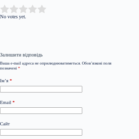
Submit Rating
Rate this item:
No votes yet.
Залишити відповідь
Ваша e-mail адреса не оприлюднюватиметься.
Обов’язкові поля
позначені
*
Ім’я
*
Email
*
Сайт