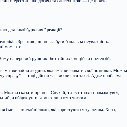
рілий стереотип, що догляд за сантехнікою — це нібито
ою для такої бурхливої реакції?
доліків. Зрештою, це могла бути банальна неуважність.
чні моменти.
 йому паперовий рушник. Без зайвих емоцій та претензій.
д вами звичайна людина, яка вміє визнавати свої помилки. Можна
ічу справу” — тоді дійсно час викликати таксі. Адже проблема
и. Можна сказати прямо: “Слухай, ти тут трохи промахнувся,
льний, а обідок унітаза ми залишаємо чистим.
о всі ми — звичайні люди, які користуються туалетом. Хоча,