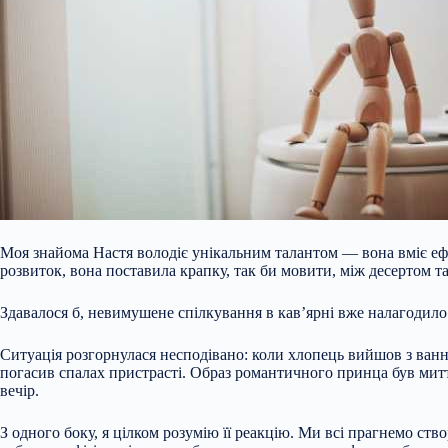
Моя знайома Настя володіє унікальним талантом — вона вміє ефе
розвиток, вона поставила крапку, так би мовити, між десертом т
Здавалося б, невимушене спілкування в кав’ярні вже налагодило з
Ситуація розгорнулася несподівано: коли хлопець вийшов з ванної
погасив спалах пристрасті. Образ романтичного принца був митт
вечір.
З одного боку, я цілком розумію її реакцію. Ми всі прагнемо ств