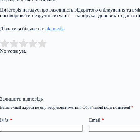
Ця історія нагадує про важливість відкритого спілкування та вм
обговорювати незручні ситуації — запорука здорових та довготр
Дізнатися більше на:
ukr.media
Submit Rating
Rate this item:
No votes yet.
Залишити відповідь
Ваша e-mail адреса не оприлюднюватиметься.
Обов’язкові поля позначені
*
Ім’я
*
Email
*