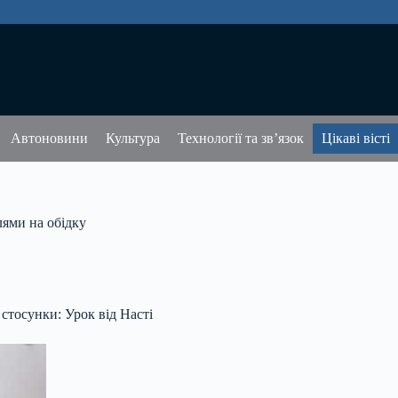
Автоновини
Культура
Технології та зв’язок
Цікаві вісті
лями на обідку
стосунки: Урок від Насті