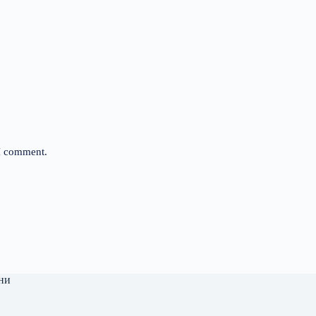
 I comment.
ни