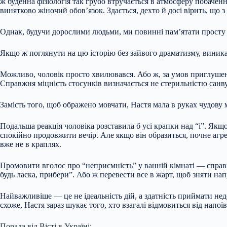
ж буденна фізіологія так грубо втручається в атмосферу побачен
винятково жіночий обов’язок. Здається, дехто й досі вірить, щ
Однак, будучи дорослими людьми, ми повинні пам’ятати просту і
Якщо ж поглянути на цю історію без зайвого драматизму, виникає
Можливо, чоловік просто хвилювався. Або ж, за умов приглушено
Справжня міцність стосунків визначається не стерильністю санв
Замість того, щоб ображено мовчати, Настя мала в руках чудову 
Подальша реакція чоловіка розставила б усі крапки над “і”. Якщ
спокійно продовжити вечір. Але якщо він образиться, почне агр
вже не в краплях.
Промовити вголос про “неприємність” у ванній кімнаті — справ
будь ласка, прибери”. Або ж перевести все в жарт, щоб зняти на
Найважливіше — це не ідеальність дій, а здатність приймати нед
схоже, Настя зараз шукає того, хто взагалі відмовиться від напо
Порада від Вісті в Україні: