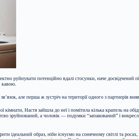
ктно руйнувати потенційно вдалі стосунки, наче досвідчений пі
а кавою.
в’язок, але перша ж зустріч на території одного з партнерів вияв
 кімнати, Настя зайшла до неї і помітила кілька крапель на обід
єво зруйнований, а чоловік — подумки “запакований” і викресле
орити ідеальний образ, ніби існуємо на сонячному світлі та росах