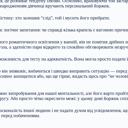
ня, це розбиває тендітну ілюзію. Особливо, враховуючи той заста
о з народженням дівчинці вручають персональний йоржик.
стину: хто залишив “слід”, той і мусить його прибрати.
 логічне запитання: чи справді кілька крапель є вагомою причин
го романтичного освітлення у ванній, він не помітив дрібних не
узла, а здатністю пари відкрито та спокійно обговорювати незру
можливість для тесту на адекватність. Вона могла просто подати
о він зніяковіє, вибачиться і швидко виправить ситуацію — пере
есивно захищатися або, що ще гірше, видасть щось про “не чолов
жнє випробування для нашої ментальності, але його варто пройт
пругу. Або просто чітко окреслити межі: у цьому домі йоржик спі
осконалість іншої людини і не падати духом від усвідомлення, щ
їв перед побаченнями.