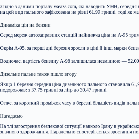
Згідно з даними порталу vseazs.com, які наводить
УНН
, середня
на цей вид пального зафіксована на рівні 61,99 гривні, тоді як ма
Динаміка цін на бензин
Серед мереж автозаправних станцій найнижча ціна на А-95 тримає
Окрім А-95, за перші дні березня зросли в ціні й інші марки бенз
Водночас, вартість бензину А-98 залишилася незмінною — 52,00 г
Дизельне пальне також пішло вгору
Якщо 1 березня середня ціна дизельного пального становила 61,97
подорожчав: з 37,75 гривні за літр до 39,47 гривні.
Отже, за короткий проміжок часу в березні більшість видів пал
Нагадаємо
На тлі загострення безпекової ситуації навколо Ірану в україн
значного здорожчання. Паралельно спостерігається зростання поп