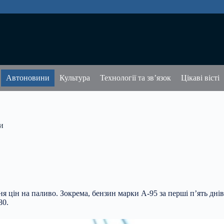
Автоновини
Культура
Технології та зв’язок
Цікаві вісті
и
ня цін на паливо. Зокрема, бензин марки А-95 за
перші п’ять дні
80.