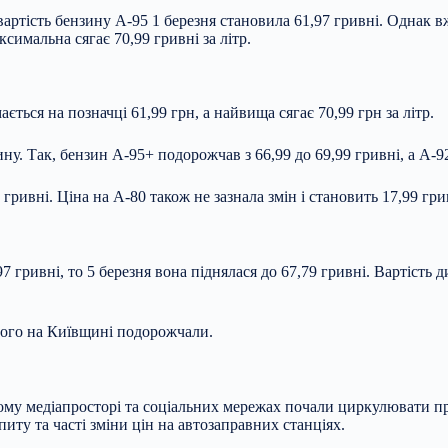
 вартість бензину А-95 1 березня становила 61,97 гривні. Однак в
ксимальна сягає 70,99 гривні за літр.
ться на позначці 61,99 грн, а найвища сягає 70,99 грн за літр.
ину. Так, бензин А-95+ подорожчав з 66,99 до 69,99 гривні, а А-92
ривні. Ціна на А-80 також не зазнала змін і становить 17,99 гри
 гривні, то 5 березня вона піднялася до 67,79 гривні. Вартість 
ьного на Київщині подорожчали.
ському медіапросторі та соціальних мережах почали циркулювати 
иту та часті зміни цін на автозаправних станціях.