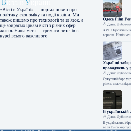
«Вісті в Україні» — портал новин про
політику, економіку та події країни. Ми
Одеса Film Fes
також пишемо про технології та зв'язок, а
Денис Дубовен
ще збираємо цікаві вісті з різних сфер
XVII Одеський між
життя. Наша мета — тримати читачів в
вересня. Націонал
курсі всього важливого.
Українці забор
проваджень у 
Денис Дубовен
Сукупний борг укр
рівень сплати відз
В українській
Денис Дубовен
В українських Збр
го та 19-го корпу