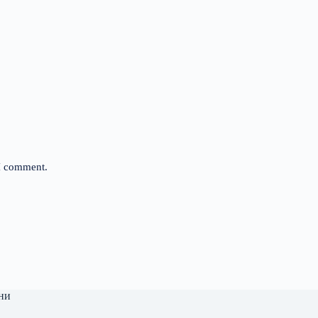
 I comment.
ни