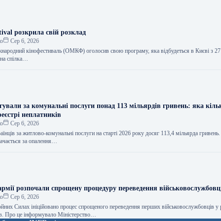
tival розкрила свій розклад
ко
Сер 6, 2026
народний кінофестиваль (ОМКФ) оголосив свою програму, яка відбудеться в Києві з 27
ьна спілка…
гували за комунальні послуги понад 113 мільярдів гривень: яка кіль
реєстрі неплатників
ко
Сер 6, 2026
аїнців за житлово-комунальні послуги на старті 2026 року досяг 113,4 мільярда гривен
начається за опалення…
 армії розпочали спрощену процедуру переведення військовослужбовц
ко
Сер 6, 2026
ойних Силах ініційовано процес спрощеного переведення перших військовослужбовців у 
сів. Про це інформувало Міністерство…