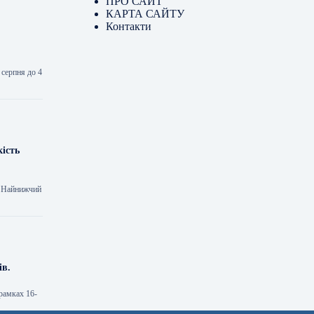
ПРО САЙТ
КАРТА САЙТУ
Контакти
 серпня до 4
кість
ь. Найнижчий
ів.
рамках 16-