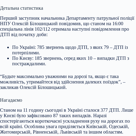
Детальна статистика
Перший заступник начальника Департаменту патрульної поліції
НПУ Олексій Білошицький повідомив, що станом на 16:00
спеціальна лінія 102/112 отримала наступні повідомлення про
ДТП від початку доби:
По Україні: 785 звернень щодо ДТП, з яких 79 – ДТП із
потерпілими.
По Києву: 185 звернень, серед яких 10 – випадки ДТП з
постраждалими.
“Будьте максимально уважними на дорозі та, якщо є така
можливість, утримайтеся від здійснення далеких поїздок”, –
закликав Олексій Білошицький.
Нагадаємо
Станом на 11 годину сьогодні в Україні сталося 377 ДТП. Лише
у Києві було зафіксовано 87 таких випадків. Наразі
спостерігаються короткочасні ускладнення руху на дорогах по
всій країні. Особлива увага приділяється Київській, Одеській,
Житомирській, Рівненській, Львівській та іншим областям.