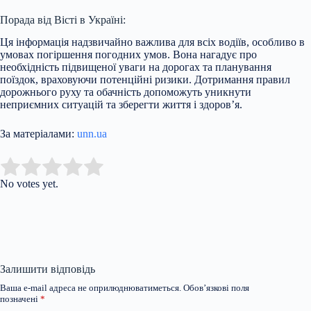
Порада від Вісті в Україні:
Ця інформація надзвичайно важлива для всіх водіїв, особливо в
умовах погіршення погодних умов. Вона нагадує про
необхідність підвищеної уваги на дорогах та планування
поїздок, враховуючи потенційні ризики. Дотримання правил
дорожнього руху та обачність допоможуть уникнути
неприємних ситуацій та зберегти життя і здоров’я.
За матеріалами:
unn.ua
Submit Rating
Rate this item:
No votes yet.
Залишити відповідь
Ваша e-mail адреса не оприлюднюватиметься.
Обов’язкові поля
позначені
*