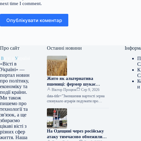
next time I comment.
Опублікувати коментар
Про сайт
Останні новини
Інформ
П
«Вісті в
С
Україні» —
К
портал новин
С
Жито як альтернатива
про політику,
К
пшениці: фермер шукає
економіку та
и
новий напрямок — КУРКУЛЬ
Віктор Процюк
Сер 9, 2026
події країни.
data-title=”Зменшення вартості зерна
Ми також
спонукало аграрія подумати про
пишемо про
перехід з пшениці на жито” data-
технології та
url=”https://kurkul.com/news/41856-
зв'язок, а ще
cherez-padinnya-tsin-na-zerno-fermer-
збираємо
zadumavsya-pro-zaminu-pshenitsi-
цікаві вісті з
jitom”> Зменшення вартості зерна
На Одещині через російську
різних сфер
спонукало аграрія подумати про…
атаку тимчасово обмежили
життя. Наша