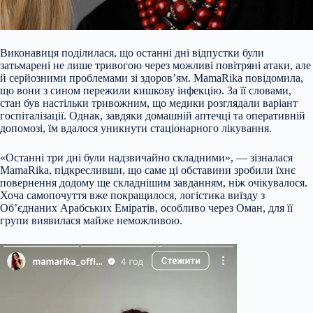
Виконавиця поділилася, що останні дні відпустки були
затьмарені не лише тривогою через можливі повітряні атаки, але
й серйозними проблемами зі здоров’ям. MamaRika повідомила,
що вони з сином пережили кишкову інфекцію. За її словами,
стан був настільки тривожним, що медики розглядали варіант
госпіталізації. Однак, завдяки домашній аптечці та оперативній
допомозі, їм вдалося уникнути стаціонарного лікування.
«Останні три дні були надзвичайно складними», — зізналася
MamaRika, підкресливши, що саме ці обставини зробили їхнє
повернення додому ще складнішим завданням, ніж очікувалося.
Хоча самопочуття вже покращилося, логістика виїзду з
Об’єднаних Арабських Еміратів, особливо через Оман, для її
групи виявилася майже неможливою.