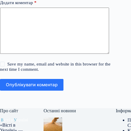
Додати коментар
*
Save my name, email and website in this browser for the
next time I comment.
Опублікувати коментар
Про сайт
Останні новини
Інформ
П
«Вісті в
С
Україні» —
К