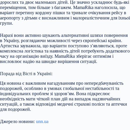
дорослих та двоє маленьких дітей. Це значно ускладнює будь-які
переміщення, тим більше з багажем. MamaRika наголосила, що
варіант перетину кордону пішки та тривале очікування рейсу в
аеропорту з дітьми є виснажливим і малореалістичним для їхньої
групи.
Наразі вони активно шукають альтернативні шляхи повернення
в Україну, розглядаючи можливості через європейські країни.
Артистка зауважила, що варіанти поступово з’являються, проте
комплексна логістика та наявність дітей потребують додаткового
часу на організацію виїзду. MamaRika зберігає оптимізм і
висловлює надію на швидке вирішення ситуації.
Порада від Вісті в Україні:
Ця новина є важливим нагадуванням про непередбачуваність
подорожей, особливо в умовах глобальної нестабільності та
індивідуальних проблем зі здоров’ям. Вона підкреслює
необхідність мати чіткий план дій на випадок надзвичайних
ситуацій, а також відповідні медичні страхові поліси та аптечки
для подорожей.
Джерело новини:
unn.ua