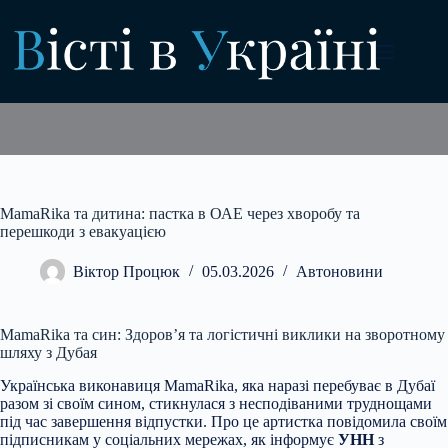
Перейти
до
вмісту
MamaRika та дитина: пастка в ОАЕ через хворобу та
перешкоди з евакуацією
Віктор Процюк
05.03.2026
Автоновини
MamaRika та син: Здоров’я та логістичні виклики на зворотному
шляху з Дубая
Українська виконавиця MamaRika, яка наразі перебуває в Дубаї
разом зі своїм сином, стикнулася
з несподіваними труднощами
під час завершення відпустки. Про це артистка повідомила своїм
підписникам у соціальних мережах, як інформує
УНН
з