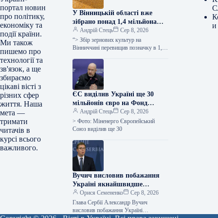
портал новин
С
У Вінницькій області вже
про політику,
К
зібрано понад 1,4 мільйона
економіку та
и
тонн зерна, при цьому
Андрій Стець
Сер 8, 2026
події країни.
врожайність перевищує
“> Збір зернових культур на
Ми також
показники минулого року –
Вінниччині перевищив позначку в 1,4
пишемо про
мільйона тонн, про це заявила голова
повідомляє ОВА.
технології та
обласної військової адміністрації
зв'язок, а ще
Наталя…
збираємо
цікаві вісті з
ЄС виділив Україні ще 30
різних сфер
мільйонів євро на Фонд
життя. Наша
підтримки енергетики
Андрій Стець
Сер 8, 2026
мета —
тримати
> Фото: Міненерго Європейський
Союз виділив ще 30
читачів в
курсі всього
важливого.
Вучич висловив побажання
Україні якнайшвидше
розпочати та завершити усі
Орися Семененко
Сер 8, 2026
переговорні процеси з
Глава Сербії Александр Вучич
Євросоюзом.
висловив побажання Україні