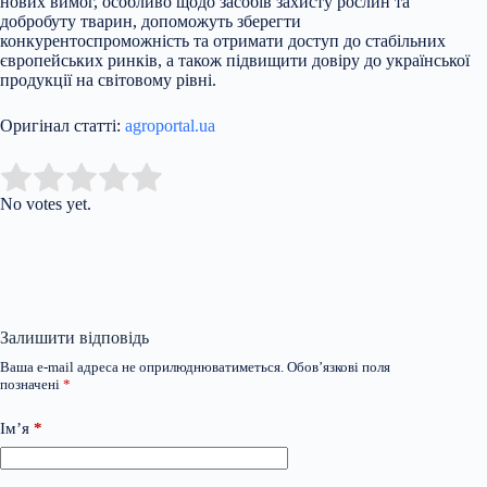
нових вимог, особливо щодо засобів захисту рослин та
добробуту тварин, допоможуть зберегти
конкурентоспроможність та отримати доступ до стабільних
європейських ринків, а також підвищити довіру до української
продукції на світовому рівні.
Оригінал статті:
agroportal.ua
Submit Rating
Rate this item:
No votes yet.
Залишити відповідь
Ваша e-mail адреса не оприлюднюватиметься.
Обов’язкові поля
позначені
*
Ім’я
*