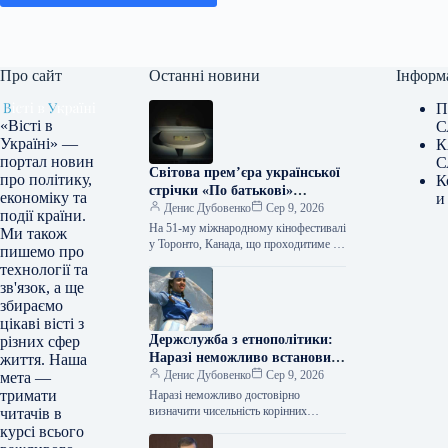
Про сайт
Останні новини
Інформ
П
«Вісті в
С
Україні» —
К
портал новин
С
Світова прем’єра української
про політику,
К
стрічки «По батькові»
економіку та
и
відбудеться на кінофестивалі
Денис Дубовенко
Сер 9, 2026
події країни.
в Торонто.
На 51-му міжнародному кінофестивалі
Ми також
у Торонто, Канада, що проходитиме з
пишемо про
10 по 20 вересня 20
технології та
зв'язок, а ще
збираємо
цікаві вісті з
Держслужба з етнополітики:
різних сфер
Наразі неможливо встановити
життя. Наша
точну кількість корінних
Денис Дубовенко
Сер 9, 2026
мета —
народів України
тримати
Наразі неможливо достовірно
визначити чисельність корінних
читачів в
народів України через відсутність
курсі всього
нового перепису населення та