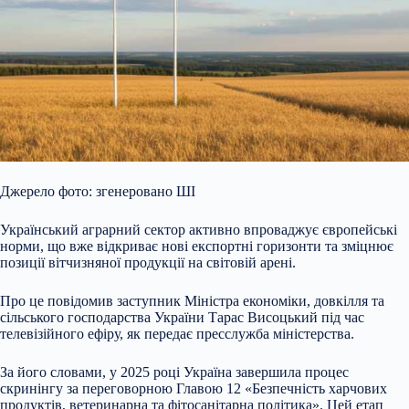
Джерело фото: згенеровано ШІ
Український аграрний сектор активно впроваджує європейські
норми, що вже відкриває нові експортні горизонти та зміцнює
позиції вітчизняної продукції на світовій арені.
Про це повідомив заступник Міністра економіки, довкілля та
сільського господарства України Тарас Висоцький під час
телевізійного ефіру, як передає пресслужба міністерства.
За його словами, у 20
25 році Україна завершила процес
скринінгу за переговорною Главою 12 «Безпечність харчових
продуктів, ветеринарна та фітосанітарна політика». Цей етап