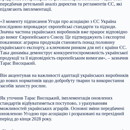
передбачав ретельний аналіз директив та регламентів ЄС, які
підлягають імплементації.
«З моменту підписання Угоди про асоціацію з ЄС Україна
послідовно впроваджує європейські стандарти та підходи.
Значна частина українських виробників вже працює відповідно
до вимог Європейського Союзу. Це підтверджують і експортні
показники: аграрна продукція становить понад половину
українського експорту, а ключовим ринком для неї є країни ЄС.
Така динаміка демонструє конкурентоспроможність української
продукції та її відповідність європейським вимогам», – зазначив
Тарас Висоцький.
Він акцентував на важливості адаптації українських виробників
до нових нормативів щодо добробуту тварин та використання
засобів захисту рослин.
Як уточнив Тарас Висоцький, імплементація оновлених
стандартів відбуватиметься поступово, з урахуванням
можливостей українських аграріїв. Основні зміни передбачені
оновленою Угодою про асоціацію і розраховані на перехідний
період до кінця 2028 року.