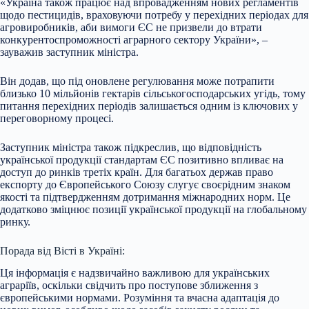
«Україна також працює над впровадженням нових регламентів
щодо пестицидів, враховуючи потребу у перехідних періодах для
агровиробників, аби вимоги ЄС не призвели до втрати
конкурентоспроможності аграрного сектору України», –
зауважив заступник міністра.
Він додав, що під оновлене регулювання може потрапити
близько 10 мільйонів гектарів сільськогосподарських угідь, тому
питання перехідних періодів залишається одним із ключових у
переговорному процесі.
Заступник міністра також підкреслив, що відповідність
української продукції стандартам ЄС позитивно впливає на
доступ до ринків третіх країн. Для багатьох держав право
експорту до Європейського Союзу слугує своєрідним знаком
якості та підтвердженням дотримання міжнародних норм. Це
додатково зміцнює позиції української продукції на глобальному
ринку.
Порада від Вісті в Україні:
Ця інформація є надзвичайно важливою для українських
аграріїв, оскільки свідчить про поступове зближення з
європейськими нормами. Розуміння та вчасна адаптація до