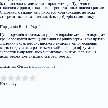
бути частково компенсоване продажами до Туреччини,
Північної Африки, Південної Європи та інших цінових ринків.
Системного впливу не очікується, хоча локально це може
створити тиск на маржинальність трейдерів та логістику.
Порада від Вісті в Україні:
Ця інформація допоможе аграрним виробникам та експортерам
краще зрозуміти потенційні зміни на ринку зерна. Хоча прямий
системний удар для українського експорту малоймовірний,
варто слідкувати за розвитком подій та диверсифікувати
експортні напрямки, щоб мінімізувати ризики, пов’язані з
політичною поляризацією світової торгівлі.
Дізнатися більше на:
agroportal.ua
Submit Rating
Rate this item:
No votes yet.