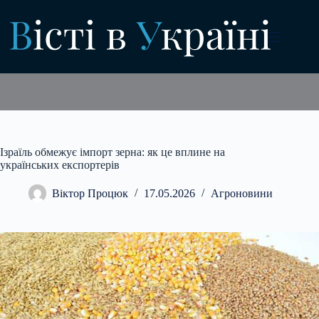
Перейти
до
вмісту
Ізраїль обмежує імпорт зерна: як це вплине на
українських експортерів
Віктор Процюк
17.05.2026
Агроновини