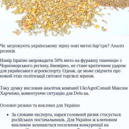
Чи загрожують українському зерну нові митні бар’єри? Аналіз
ризиків
Намір Ізраїлю запровадити 50
% мито на фуражну пшеницю з
Чорноморського регіону, ймовірно, не стане критичним ударом
для українського агроекспорту. Однак, це може свідчити про
новий етап політизації світової торгівлі зерном.
Таку думку висловив аналітик компанії UkrAgroConsult Максим
Харченко, коментуючи ситуацію для Delo.ua.
Основні ризики та виклики для України
За словами експерта, наразі головний ризик стосується
російських постачальників. Для України ж ключовим
викликом залишається посилення конкуренції на