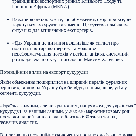
традиційних експортних ринках Близького Сходу та
Північної Африки (MENA).
Важливою деталлю є те, що обмеження, скоріш за все, не
торкнуться кукурудзи та ячменю. Це суттєво пом’якшує
ситуацію для вітчизняних експортерів.
«Для України це питання важливіше як сигнал про
політизацію торгівлі зерном та можливе
переформатування потоків у регіоні, аніж як системний
ризик для експорту», – наголосив Максим Харченко.
Потенційний вплив на експорт кукурудзи
Якби обмеження поширилися на ширший перелік фуражних
зернових, вплив на Україну був би відчутнішим, передусім у
сегменті кукурудзи.
«Ізраїль є значним, але не критичним, напрямком для української
кукурудзи: за нашими даними, у 2025/26 маркетинговому році
поставки на цей ринок склали близько 630 тисяч тонн», –
зазначив аналітик.
Він додав, що потенційне скорочення поставок до Ізраїлю може