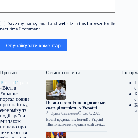
Save my name, email and website in this browser for the
next time I comment.
Опублікувати коментар
Про сайт
Останні новини
Інформ
П
«Вісті в
С
Україні» —
К
портал новин
С
Новий посол Естонії розпочав
про політику,
К
свою діяльність в Україні.
економіку та
и
Орися Семененко
Сер 8, 2026
події країни.
Новий представник Естонії в Україні
Ми також
Тііна Інтельманн передала копії своїх
пишемо про
дипломатичних вірчих грамот
технології та
заступнику міністра закордонних справ
зв'язок, а ще