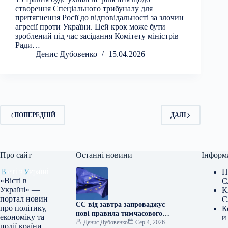
створення Спеціального трибуналу для
притягнення Росії до відповідальності за злочин
агресії проти України. Цей крок може бути
зроблений під час засідання Комітету міністрів
Ради…
Денис Дубовенко
15.04.2026
ПОПЕРЕДНІЙ
ДАЛІ
Про сайт
Останні новини
Інформ
П
«Вісті в
С
Україні» —
К
портал новин
С
ЄС від завтра запроваджує
про політику,
К
нові правила тимчасового
економіку та
и
захисту для українських
Денис Дубовенко
Сер 4, 2026
події країни.